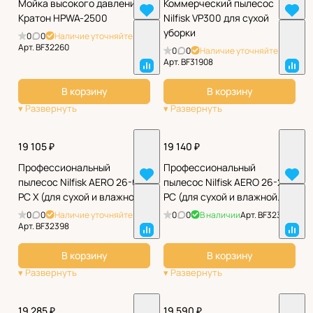
Мойка высокого давления
Коммерческий пылесос
Кратон HPWA-2500
Nilfisk VP300 для сухой
уборки
0
0
Наличие уточняйте
Арт.
BF32260
0
0
Наличие уточняйте
Арт.
BF31908
В корзину
В корзину
19 105 ₽
19 140 ₽
Профессиональный
Профессиональный
пылесос Nilfisk AERO 26-01
пылесос Nilfisk AERO 26-21
PC X (для сухой и влажной
PC (для сухой и влажной
уборки)
уборки)
0
0
Наличие уточняйте
0
0
В наличии
Арт.
BF32399
Арт.
BF32398
В корзину
В корзину
19 285 ₽
19 590 ₽