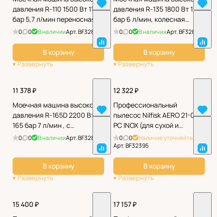
давления R-110 1500 Вт 110
давления R-135 1800 Вт 135
бар 5,7 л/мин переносная
бар 6 л/мин, колесная
Denzel
Denzel
0
0
В наличии
Арт.
BF32897
0
0
В наличии
Арт.
BF32898
В корзину
В корзину
11 378 ₽
12 322 ₽
Моечная машина высокого
Профессиональный
давления R-165D 2200 Вт
пылесос Nilfisk AERO 21-01
165 бар 7 л/мин , с
PC INOX (для сухой и
барабаном Denzel
влажной уборки)
0
0
В наличии
Арт.
BF32899
0
0
Наличие уточняйте
Арт.
BF32395
В корзину
В корзину
15 400 ₽
17 157 ₽