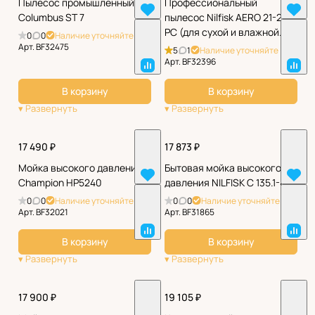
Пылесос промышленный
Профессиональный
Columbus ST 7
пылесос Nilfisk AERO 21-21
PC (для сухой и влажной
0
0
Наличие уточняйте
уборки)
Арт.
BF32475
5
1
Наличие уточняйте
Арт.
BF32396
В корзину
В корзину
17 490 ₽
17 873 ₽
Мойка высокого давления
Бытовая мойка высокого
Champion HP5240
давления NILFISK C 135.1-8
0
0
Наличие уточняйте
0
0
Наличие уточняйте
Арт.
BF32021
Арт.
BF31865
В корзину
В корзину
17 900 ₽
19 105 ₽