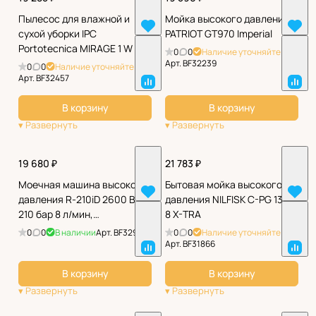
Пылесос для влажной и
Мойка высокого давления
сухой уборки IPC
PATRIOT GT970 Imperial
Portotecnica MIRAGE 1 W 1
0
0
Наличие уточняйте
26 S (MIRAGE 1215)
Арт.
BF32239
0
0
Наличие уточняйте
Арт.
BF32457
В корзину
В корзину
19 680 ₽
21 783 ₽
Моечная машина высокого
Бытовая мойка высокого
давления R-210iD 2600 Вт
давления NILFISK C-PG 135.1-
210 бар 8 л/мин,
8 X-TRA
асинх.двиг.,бараб// Denzel
0
0
В наличии
Арт.
BF32975
0
0
Наличие уточняйте
Арт.
BF31866
В корзину
В корзину