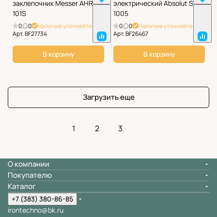
заклепочник Messer AHR-
электрический Absolut SK-
101S
1005
0
0
Наличие уточняйте
0
0
Наличие уточняйте
Арт.
BF27734
Арт.
BF26467
В корзину
В корзину
Загрузить еще
1
2
3
О компании
Покупателю
Каталог
+7 (383) 380-86-85
irontechno@bk.ru