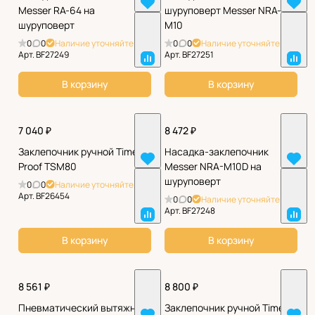
Messer RA-64 на
шуруповерт Messer NRA-
шуруповерт
M10
0
0
Наличие уточняйте
0
0
Наличие уточняйте
Арт.
BF27249
Арт.
BF27251
В корзину
В корзину
7 040 ₽
8 472 ₽
Заклепочник ручной Time-
Насадка-заклепочник
Proof TSM80
Messer NRA-M10D на
шуруповерт
0
0
Наличие уточняйте
Арт.
BF26454
0
0
Наличие уточняйте
Арт.
BF27248
В корзину
В корзину
8 561 ₽
8 800 ₽
Пневматический вытяжной
Заклепочник ручной Time-