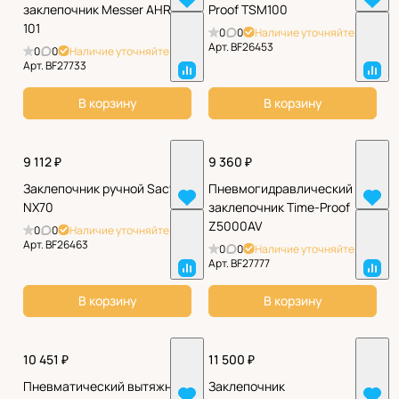
заклепочник Messer AHR-
Proof TSM100
101
0
0
Наличие уточняйте
Арт.
BF26453
0
0
Наличие уточняйте
Арт.
BF27733
В корзину
В корзину
9 112 ₽
9 360 ₽
Заклепочник ручной Sacto
Пневмогидравлический
NX70
заклепочник Time-Proof
Z5000AV
0
0
Наличие уточняйте
Арт.
BF26463
0
0
Наличие уточняйте
Арт.
BF27777
В корзину
В корзину
10 451 ₽
11 500 ₽
Пневматический вытяжной
Заклепочник