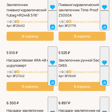
Заклепочник
Пневмогидравлический
пневмогидравлический
заклепочник Time-Proof
Fubag HR2448 3/16"
Z5000A
0
0
Наличие уточняйте
0
0
Наличие уточняйте
Арт.
BF26452
Арт.
BF27776
В корзину
В корзину
5 510 ₽
5 525 ₽
Насадка Messer ARA-48 на
Заклепочник ручной Sacto
шуруповерт
DX65
0
0
Наличие уточняйте
0
0
Наличие уточняйте
Арт.
BF27242
Арт.
BF26461
В корзину
В корзину
6 300 ₽
6 897 ₽
Насадка-заклепочник
Насадка-заклепочник на