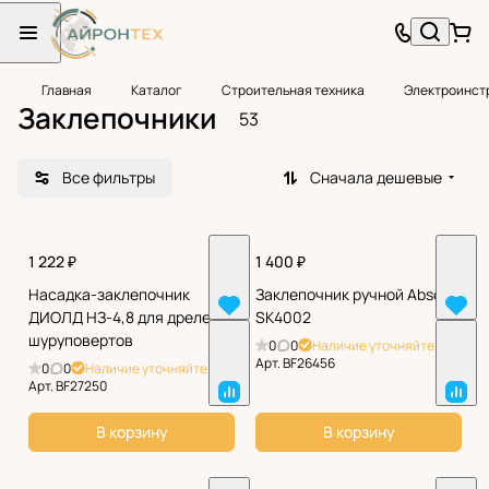
Главная
Каталог
Строительная техника
Электроинст
Заклепочники
53
Все фильтры
Сначала дешевые
1 222 ₽
1 400 ₽
Насадка-заклепочник
Заклепочник ручной Absolut
ДИОЛД НЗ-4,8 для дрелей/
SK4002
шуруповертов
0
0
Наличие уточняйте
Арт.
BF26456
0
0
Наличие уточняйте
Арт.
BF27250
В корзину
В корзину