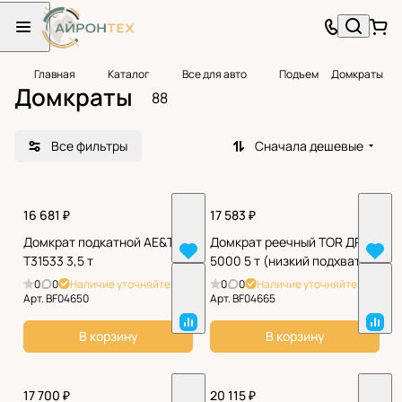
Главная
Каталог
Все для авто
Подъем
Домкраты
Домкраты
88
Все фильтры
Сначала дешевые
16 681 ₽
17 583 ₽
Домкрат подкатной AE&T
Домкрат реечный TOR ДРН
T31533 3,5 т
5000 5 т (низкий подхват)
0
0
Наличие уточняйте
0
0
Наличие уточняйте
Арт.
BF04650
Арт.
BF04665
В корзину
В корзину
17 700 ₽
20 115 ₽