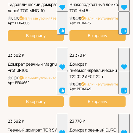
Гидравлический домкрат с
Низкоподхватный домкрат
лапой TOR MHC-10
TOR HM 5 т
0
0
Наличие уточняйте
0
0
Наличие уточняйте
Арт.
BF04606
Арт.
BF04675
В корзину
В корзину
23 302 ₽
23 370 ₽
Домкрат реечный Magnus-
Домкрат
Profi JR100
пневмогидравлический
Т22022 AE&T 22 т
0
0
Наличие уточняйте
Арт.
BF04662
0
0
Наличие уточняйте
Арт.
BF04649
В корзину
В корзину
23 592 ₽
23 778 ₽
Реечный домкрат TOR SWL
Домкрат реечный EURO-LIFT