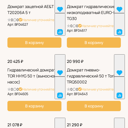
Домкрат зацепной AE&T
Домкрат гидравлический
T20206A 5 т
низкоподхватный EURO-LIFT
TG30
0
0
Наличие уточняйте
Арт.
BF04627
0
0
Наличие уточняйте
Арт.
BF04617
В корзину
В корзину
20 425 ₽
20 990 ₽
Гидравлический домкрат
Домкрат пневмо-
TOR HHYG 50 т (выносной
гидравлический 50 т Torin
насос)
TRQ50002
0
0
Наличие уточняйте
0
0
Наличие уточняйте
Арт.
BF04605
Арт.
BF04643
В корзину
В корзину
21 078 ₽
21 290 ₽