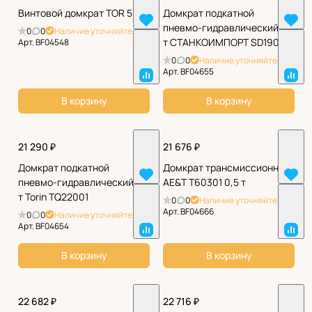
Винтовой домкрат TOR 50 т
Домкрат подкатной
пневмо-гидравлический 22
0
0
Наличие уточняйте
т СТАНКОИМПОРТ SD1902
Арт.
BF04548
0
0
Наличие уточняйте
Арт.
BF04655
В корзину
В корзину
21 290 ₽
21 676 ₽
Домкрат подкатной
Домкрат трансмиссионный
пневмо-гидравлический 22
AE&T Т60301 0,5 т
т Torin TQ22001
0
0
Наличие уточняйте
Арт.
BF04666
0
0
Наличие уточняйте
Арт.
BF04654
В корзину
В корзину
22 682 ₽
22 716 ₽