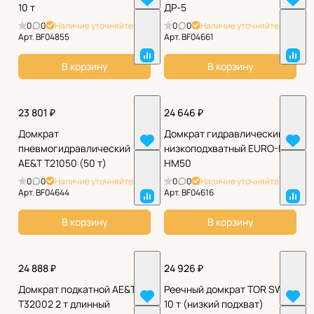
10 т
ДР-5
0
0
Наличие уточняйте
0
0
Наличие уточняйте
Арт.
BF04855
Арт.
BF04661
В корзину
В корзину
23 801 ₽
24 646 ₽
Домкрат
Домкрат гидравлический
пневмогидравлический
низкоподхватный EURO-LIFT
AE&T Т21050 (50 т)
HM50
0
0
Наличие уточняйте
0
0
Наличие уточняйте
Арт.
BF04644
Арт.
BF04616
В корзину
В корзину
24 888 ₽
24 926 ₽
Домкрат подкатной AE&T
Реечный домкрат TOR SWL
T32002 2 т длинный
10 т (низкий подхват)