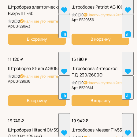
Штроборез электрический
Штроборез Patriot AG 100
Вихрь ШТ-30
0
0
Наличие уточняйте
Арт.
BF29636
0
0
Наличие уточняйте
Арт.
BF29643
В корзину
В корзину
11 120 ₽
15 180 ₽
Штроборез Sturm AG915S
Штроборез Интерскол
ПД-230/2600Э
0
0
Наличие уточняйте
Арт.
BF29638
0
0
Наличие уточняйте
Арт.
BF29641
В корзину
В корзину
19 740 ₽
19 942 ₽
Штроборез Hitachi CM5SB
Штроборез Messer T1455
(1300 Вт, 125 мм)