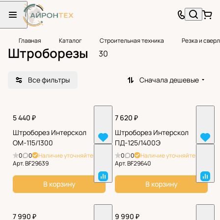
Главная
Каталог
Строительная техника
Резка и свер
Штроборезы
30
Все фильтры
Сначала дешевые
5 440 ₽
7 620 ₽
Штроборез Интерскол
Штроборез Интерскол
ОМ-115/1300
ПД-125/1400Э
0
0
Наличие уточняйте
0
0
Наличие уточняйте
Арт.
BF29639
Арт.
BF29640
В корзину
В корзину
7 990 ₽
9 990 ₽