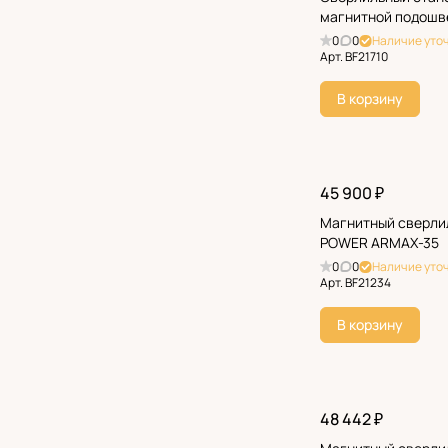
магнитной подошв
0
0
Наличие уто
Арт.
BF21710
В корзину
45 900 ₽
Магнитный сверли
POWER ARMAX-35
0
0
Наличие уто
Арт.
BF21234
В корзину
48 442 ₽