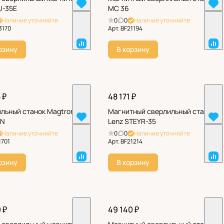
U-35E
МС 36
Наличие уточняйте
0
0
Наличие уточняйте
3170
Арт.
BF21194
рзину
В корзину
 ₽
48 171 ₽
льный станок Magtron
Магнитный сверлильный станок
5N
Lenz STEYR-35
Наличие уточняйте
0
0
Наличие уточняйте
1701
Арт.
BF21214
рзину
В корзину
 ₽
49 140 ₽