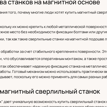
ва станков на магнитной основе
ния того, почему многие люди хотят купить магнитный свер
кольку их можно крепить к любой металлической поверхност
ужное место без необходимости фиксации болтами или други
ки, так как такие сверлильные станки на магнитной подошве 
 обработки за счет стабильного крепления к поверхности. Э
, что обуславливается оперативным монтажом, а также прос
итах обеспечивает надежную фиксацию станка на металличес
работы. Готовый механизм можно использовать практически в
дывает, поскольку его можно применять для самых разных ра
ь магнитный сверлильный станок
" дает уникальную возможность купить сверлильный станок 
талоге представлен большой ассортимент такого оборудовани