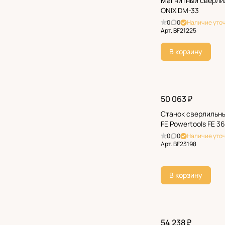
Магнитный сверли
ONIX DM-33
0
0
Наличие уто
Арт.
BF21225
В корзину
50 063 ₽
Станок сверлильн
FE Powertools FE 36
0
0
Наличие уто
Арт.
BF23198
В корзину
54 238 ₽