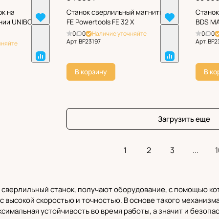
к на
Станок сверлильный магнитный
Станок
нии UNIBOR
FE Powertools FE 32 Х
BDS MA
0
0
Наличие уточняйте
0
0
Арт.
BF23197
Арт.
BF2
чняйте
В корзину
В ко
Загрузить еще
1
2
3
...
1
 сверлильный станок, получают оборудование, с помощью ко
 с высокой скоростью и точностью. В основе такого механизм
симальная устойчивость во время работы, а значит и безопа