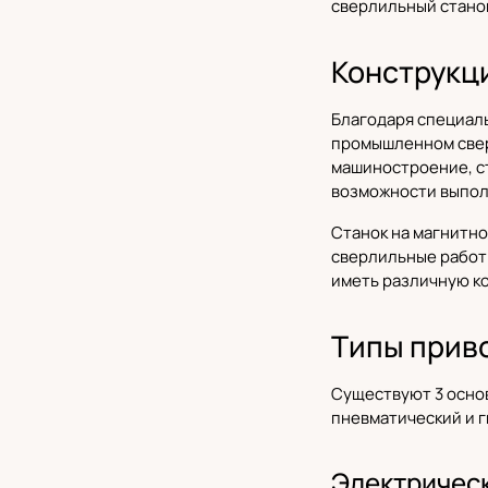
сверлильный станок
Конструкц
Благодаря специаль
промышленном свер
машиностроение, с
возможности выпол
Станок на магнитно
сверлильные работ
иметь различную ко
Типы прив
Существуют 3 основ
пневматический и г
Электричес