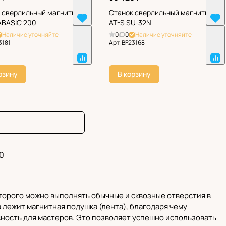
 сверлильный магнитный
Станок сверлильный магнитный
BASIC 200
AT-S SU-32N
Наличие уточняйте
0
0
Наличие уточняйте
3181
Арт.
BF23168
рзину
В корзину
0
торого можно выполнять обычные и сквозные отверстия в
а лежит магнитная подушка (лента), благодаря чему
сность для мастеров. Это позволяет успешно использовать