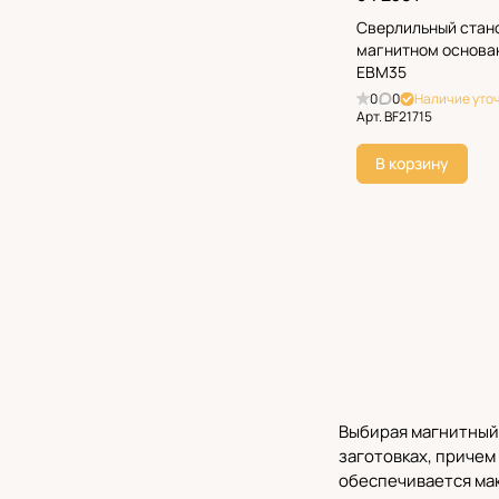
Сверлильный стано
магнитном основа
EBM35
0
0
Наличие уто
Арт.
BF21715
В корзину
Выбирая магнитный
заготовках, причем
обеспечивается мак