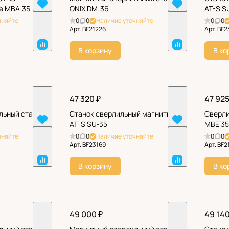
е MBA-35
ONIX DM-36
AT-S S
чняйте
0
0
Наличие уточняйте
0
0
Арт.
BF21226
Арт.
BF2
В корзину
В ко
47 320 ₽
47 925
льный станок
Станок сверлильный магнитный
Сверли
AT-S SU-35
MBE 3
чняйте
0
0
Наличие уточняйте
0
0
Арт.
BF23169
Арт.
BF2
В корзину
В ко
49 000 ₽
49 140