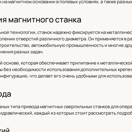
 на магнитном основании в полевых условиях, а также разны
ия магнитного станка
ной технологии, станок надежно фиксируется на металличес
лении отверстий различного диаметра. Он применяется в р
троительство, автомобильную промышленность и многие друг
нения разных задач.
й основе, которая обеспечивает прилипание к металлическо
ы без необходимости использования дополнительных крепеж
нфигурацию, что делает его очень удобными для использован
ода
ных типа привода магнитных сверлильных станков для опера
идравлический, каждый из которых стоит рассмотреть подро
кий