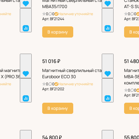
льный станок
Магнитный сверлильный станок
Станок
МВА35/1700
AT-S S
чняйте
0
0
Наличие уточняйте
0
0
Арт.
BF21244
Арт.
BF2
В корзину
В ко
51 016 ₽
51 480
ый магнитный
Магнитный сверлильный станок
Магнит
 X (PRO 36)
Euroboor ECO 30
MBA-38
компле
чняйте
0
0
Наличие уточняйте
Арт.
BF21202
0
0
Арт.
BF2
В корзину
В ко
54 800 ₽
55 800