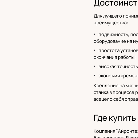
Достоинст
Для лучшего понима
преимущества:
подвижность, пос
оборудование на н
простота установ
окончания работы;
высокая точность
экономия времени
Крепление на магн
станка в процессе 
всецело себя оправ
Где купит
Компания "Айронтех
без переплат. В ка