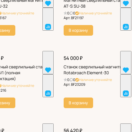
 сверлильный магнитный
Магнитный сверлильный станок
U-32
AT-S SU-38
Наличие уточняйте
0
0
Наличие уточняйте
3167
Арт.
BF21197
рзину
В корзину
 ₽
54 000 ₽
ный сверлильный станок
Станок сверлильный магнитный
/1 (полная
Rotabroach Element-30
ктация)
0
0
Наличие уточняйте
Арт.
BF23209
Наличие уточняйте
1216
рзину
В корзину
 ₽
56 420 ₽