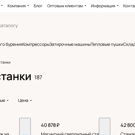
Компания
Блог
Оптовым клиентам
Информация
Конта
го бурения
Компрессоры
Затирочные машины
Тепловые пушки
Склад
станки
станки
187
вые
Цена
40 878 ₽
42 800
к на
Магнитный сверлильный станок
Станок