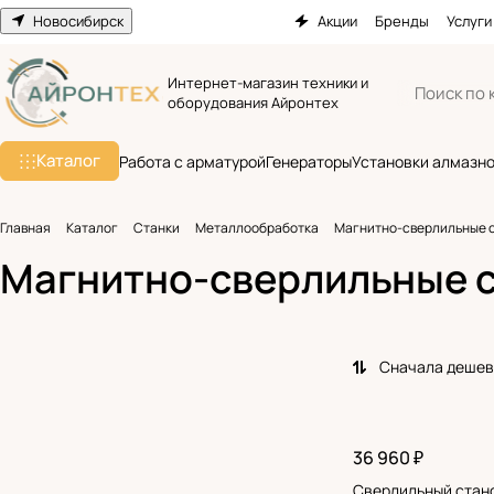
Новосибирск
Акции
Бренды
Услуги
Интернет-магазин техники и
оборудования Айронтех
Каталог
Работа с арматурой
Генераторы
Установки алмазно
Главная
Каталог
Станки
Металлообработка
Магнитно-сверлильные 
Магнитно-сверлильные 
Сначала деше
36 960 ₽
Сверлильный стано