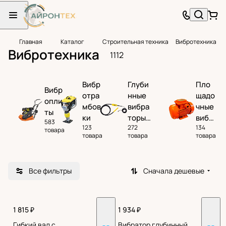
Главная
Каталог
Строительная техника
Вибротехника
Вибротехника
1112
Вибр
Глуби
Пло
Вибр
отра
нные
щадо
опли
мбов
вибра
чные
ты
ки
торы
вибр
583
123
272
134
для
атор
товара
товара
товара
товара
бетон
ы
а
Все фильтры
Сначала дешевые
1 815 ₽
1 934 ₽
Гибкий вал с
Вибратор глубинный