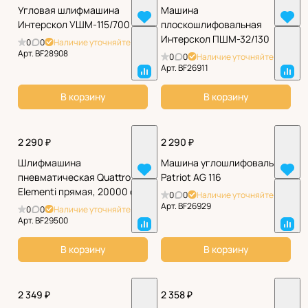
Угловая шлифмашина
Машина
Интерскол УШМ-115/700
плоскошлифовальная
Интерскол ПШМ-32/130
0
0
Наличие уточняйте
Арт.
BF28908
0
0
Наличие уточняйте
Арт.
BF26911
В корзину
В корзину
2 290 ₽
2 290 ₽
Шлифмашина
Машина углошлифовальная
пневматическая Quattro
Patriot AG 116
Elementi прямая, 20000 об/
0
0
Наличие уточняйте
мин
Арт.
BF26929
0
0
Наличие уточняйте
Арт.
BF29500
В корзину
В корзину
2 349 ₽
2 358 ₽