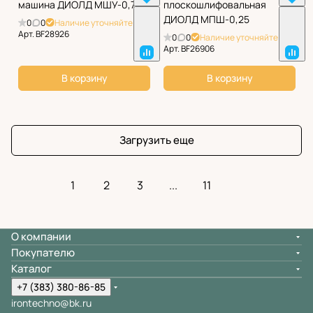
машина ДИОЛД МШУ-0,7-01
плоскошлифовальная
ДИОЛД МПШ-0,25
0
0
Наличие уточняйте
Арт.
BF28926
0
0
Наличие уточняйте
Арт.
BF26906
В корзину
В корзину
Загрузить еще
1
2
3
...
11
О компании
Покупателю
Каталог
+7 (383) 380-86-85
irontechno@bk.ru