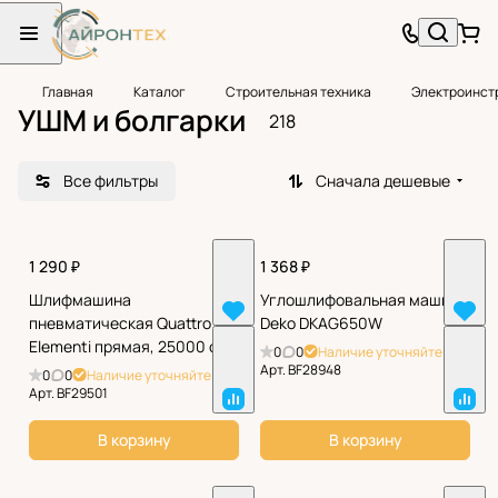
Главная
Каталог
Строительная техника
Электроинст
УШМ и болгарки
218
Все фильтры
Сначала дешевые
1 290 ₽
1 368 ₽
Шлифмашина
Углошлифовальная машина
пневматическая Quattro
Deko DKAG650W
Elementi прямая, 25000 об/
0
0
Наличие уточняйте
мин
Арт.
BF28948
0
0
Наличие уточняйте
Арт.
BF29501
В корзину
В корзину