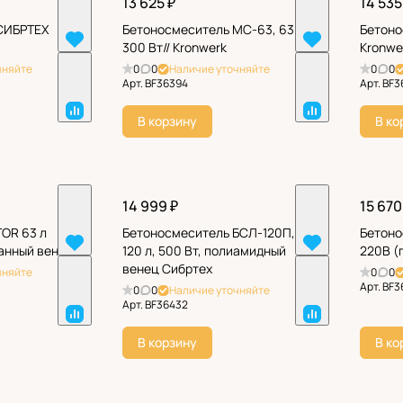
13 625 ₽
14 535
СИБРТЕХ
Бетоносмеситель МС-63, 63 л,
Бетоно
300 Вт// Kronwerk
Kronwe
чняйте
0
0
Наличие уточняйте
0
0
Арт.
BF36394
Арт.
BF3
В корзину
В ко
14 999 ₽
15 670
OR 63 л
Бетоносмеситель БСЛ-120П,
Бетоно
анный венец)
120 л, 500 Вт, полиамидный
220В (
венец Сибртех
чняйте
0
0
Арт.
BF3
0
0
Наличие уточняйте
Арт.
BF36432
В корзину
В ко