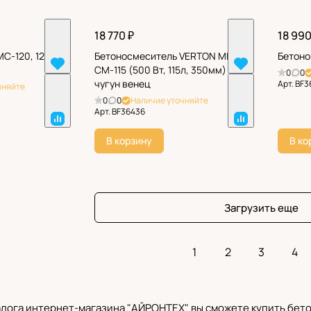
18 770 ₽
18 990
С-120, 120 л,
Бетоносмеситель VERTON MIX
Бетоно
СМ-115 (500 Вт, 115л, 350мм)
0
0
чугун венец
Арт.
BF3
чняйте
0
0
Наличие уточняйте
Арт.
BF36436
В корзину
В ко
Загрузить еще
1
2
3
4
алога
интернет-магазина "АЙРОНТЕХ"
вы сможете купить бето