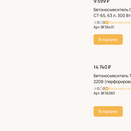
9 599 ₽
Бетоносмеситель 
СТ-65, 63 л, 300 Вт
0
0
Наличие уто
Арт.
BF36431
В корзину
14 740 ₽
Бетоносмеситель T
220В (перфориров
0
0
Наличие уто
Арт.
BF36383
В корзину