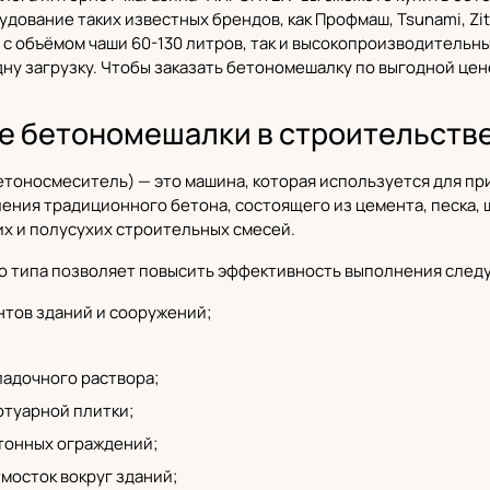
дование таких известных брендов, как Профмаш, Tsunami, Zit
с объёмом чаши 60-130 литров, так и высокопроизводительн
дну загрузку. Чтобы заказать бетономешалку по выгодной цен
е бетономешалки в строительств
етоносмеситель) — это машина, которая используется
для пр
ения традиционного бетона, состоящего из цемента, песка,
х и полусухих строительных смесей.
о типа позволяет повысить эффективность выполнения след
нтов зданий и сооружений;
ладочного раствора;
отуарной плитки;
тонных ограждений;
мосток вокруг зданий;