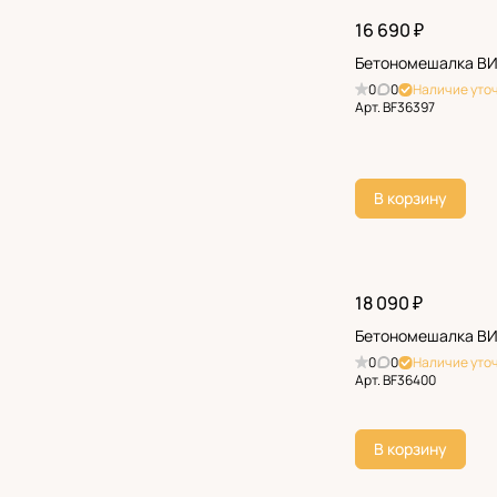
16 690 ₽
Бетономешалка ВИ
0
0
Наличие уто
Арт.
BF36397
В корзину
18 090 ₽
Бетономешалка ВИ
0
0
Наличие уто
Арт.
BF36400
В корзину