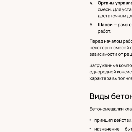
Органы управл
смеси. Для уст
достаточным дл
Шасси
— рама 
работ.
Перед началом рабо
некоторых смесей 
зависимости от рец
Загруженные компо
однородной консист
характера выполня
Виды бето
Бетономешалки кла
принцип действи
назначение — бы