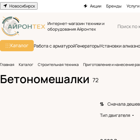
Новосибирск
Акции
Бренды
Услуги
Интернет-магазин техники и
оборудования Айронтех
Каталог
Работа с арматурой
Генераторы
Установки алмазно
Главная
Каталог
Строительная техника
Приготовление и нанесение ра
Бетономешалки
72
Сначала деше
Тип двигателя