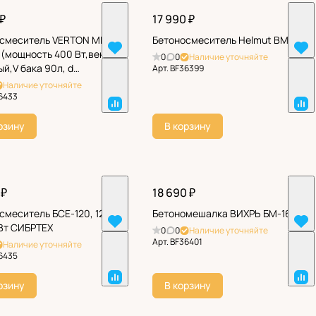
 ₽
17 990 ₽
смеситель VERTON MIX
Бетоносмеситель Helmut BM63
(мощность 400 Вт,венец
0
0
Наличие уточняйте
ый,V бака 90л, d
Арт.
BF36399
на 320 мм)
Наличие уточняйте
6433
рзину
В корзину
 ₽
18 690 ₽
смеситель БСЕ-120, 120
Бетономешалка ВИХРЬ БМ-160П
 Вт СИБРТЕХ
0
0
Наличие уточняйте
Арт.
BF36401
Наличие уточняйте
6435
рзину
В корзину