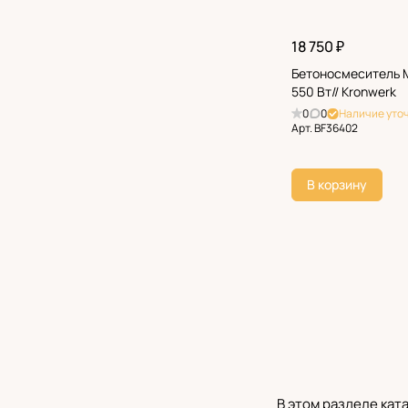
18 750 ₽
Бетоносмеситель М
550 Вт// Kronwerk
0
0
Наличие уто
Арт.
BF36402
В корзину
В этом разделе кат