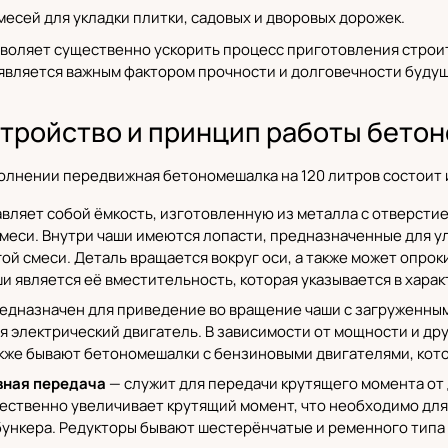
есей для укладки плитки, садовых и дворовых дорожек.
оляет существенно ускорить процесс приготовления строите
является важным фактором прочности и долговечности будущ
стройство и принцип работы бето
полнении передвижная бетономешалка на 120 литров состоит
вляет собой ёмкость, изготовленную из металла с отверстие
меси. Внутри чаши имеются лопасти, предназначенные для у
гой смеси. Деталь вращается вокруг оси, а также может опро
и является её вместительность, которая указывается в харак
едназначен для приведение во вращение чаши с загруженны
ся
электрический двигатель
. В зависимости от мощности и др
кже бывают бетономешалки с бензиновыми двигателями, кото
авная передача
— служит для передачи крутящего момента от
ественно увеличивает крутящий момент, что необходимо дл
ункера. Редукторы бывают шестерёнчатые и ременного типа 