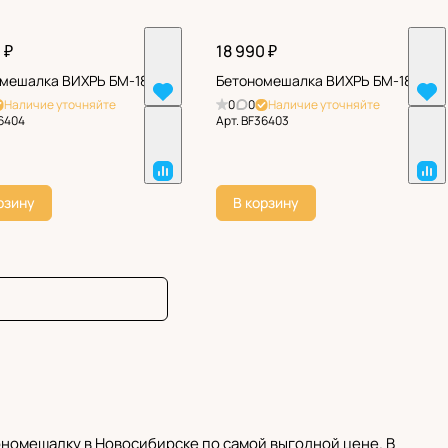
 ₽
18 990 ₽
мешалка ВИХРЬ БМ-18АП
Бетономешалка ВИХРЬ БМ-180П
Наличие уточняйте
0
0
Наличие уточняйте
6404
Арт.
BF36403
рзину
В корзину
номешалку в Новосибирске по самой выгодной цене. В