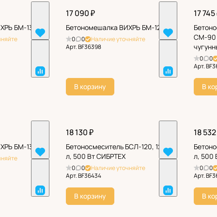
17 090 ₽
17 745
ХРЬ БМ-130П
Бетономешалка ВИХРЬ БМ-120
Бетоно
СМ-90 
чняйте
0
0
Наличие уточняйте
чугунн
Арт.
BF36398
бараба
0
0
Арт.
BF3
В корзину
В ко
18 130 ₽
18 532
ХРЬ БМ-130
Бетоносмеситель БСЛ-120, 120
Бетоно
л, 500 Вт СИБРТЕХ
л, 500
чняйте
0
0
Наличие уточняйте
0
0
Арт.
BF36434
Арт.
BF3
В корзину
В ко