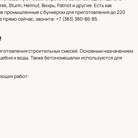
rek, Sturm,
Helmut
,
Вихрь
, Patriot и другие. Есть как
ые промышленные с бункером для приготовления до 220
е прямо сейчас, звоните:
+7 (383) 380-86-85
.
е
иготовления строительных смесей
. Основным назначением
 щебня и воды. Также бетономешалки используются для
ующих работ: