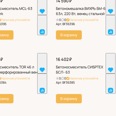
 ₽
14 590 ₽
смеситель MCL-63
Бетономешалка ВИХРЬ БМ-63,
rk
63л, 220 Вт, венец стальной
Наличие уточняйте
0
0
Наличие уточняйте
6395
Арт.
BF36396
рзину
В корзину
 ₽
16 402 ₽
смеситель TOR 46 л
Бетоносмеситель СИБРТЕХ
перфорированный венец)
БСЛ- 63
Наличие уточняйте
0
0
Наличие уточняйте
6384
Арт.
BF36385
рзину
В корзину