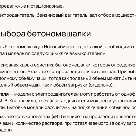
ередвижные и стационарные;
ектродвигатель, бензиновый двигатель, вал отбора мощности
выбора бетономешалки
ить бетономешалку
в Новосибирске с доставкой
, необходимо 
дач модель по следующим ключевым критериям:
сновная характеристика бетономешалки, которая определяе
компонентов. Указывается производителями в литрах. При выб
полному объёму чаши, тогда как полезный объём может быть 
олный объём чаши, так и объём загрузки (отдельно).
теля
— модели с электродвигателем могут работать от однофа
0 В. Как правило, трёхфазные двигатели мощнее и устанав
и. Бытовые модели рассчитаны на подключение к обычной ро
азывается в киловаттах (кВт) и влияет на производительност
 чаши и количество раствора, приготавливаемого за одну за
одели.