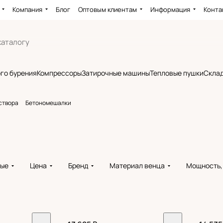
Компания
Блог
Оптовым клиентам
Информация
Конта
го бурения
Компрессоры
Затирочные машины
Тепловые пушки
Склад
створа
Бетономешалки
вые
Цена
Бренд
Материал венца
Мощность,