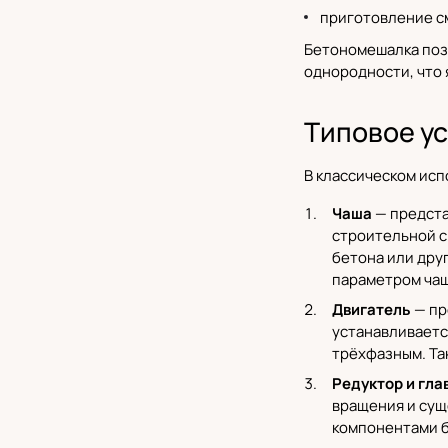
приготовление см
Бетономешалка позв
однородности, что 
Типовое у
В классическом ис
Чаша
— предста
строительной с
бетона или дру
параметром чаш
Двигатель
— пр
устанавливает
трёхфазным. Та
Редуктор и гл
вращения и сущ
компонентами б