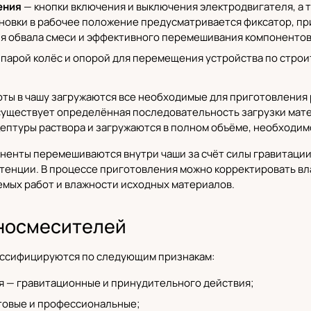
ения
— кнопки включения и выключения электродвигателя, а 
ановки в рабочее положение предусматривается фиксатор, пр
я обвала смеси и эффективного перемешивания компонентов
с парой колёс и опорой для перемещения устройства по стр
ты в чашу загружаются все необходимые для приготовления 
существует определённая последовательность загрузки мат
ептуры раствора и загружаются в полном объёме, необходим
ненты перемешиваются внутри чаши за счёт силы гравитации
енции. В процессе приготовления можно корректировать вла
емых работ и влажности исходных материалов.
носмесителей
ссифицируются по следующим признакам:
я — гравитационные и принудительного действия;
товые и профессиональные;