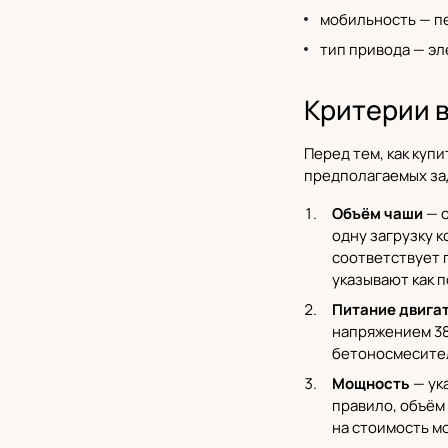
мобильность — п
тип привода — эл
Критерии 
Перед тем, как куп
предполагаемых за
Объём чаши
— о
одну загрузку 
соответствует 
указывают как п
Питание двига
напряжением 38
бетоносмесител
Мощность
— ук
правило, объём
на стоимость м