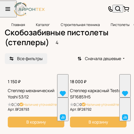
Главная
Каталог
Строительная техника
Пистолеты
Скобозабивные пистолеты
(степлеры)
4
Все фильтры
Сначала дешевые
1 150 ₽
18 000 ₽
Степлер механический
Степлер каркасный Testo
Yoshi 53/12
SF16851H5
0
0
Наличие уточняйте
0
0
Наличие уточняйте
Арт.
BF28793
Арт.
BF28792
В корзину
В корзину