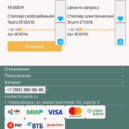
19 000 ₽
Цена по запросу
Степлер скобозабивной
Степлер электрический
Testo SF2651S
Sturm ET4516
0
0
Наличие уточняйте
0
0
Наличие уточняйте
Арт.
BF28794
Арт.
BF28795
В корзину
О компании
Покупателю
Каталог
+7 (383) 380-86-85
irontechno@bk.ru
г. Новосибирск, ул. Авиастроителей, 30, корпус 5