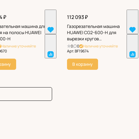
4 ₽
112 093 ₽
зательная машина для
Газорезательная машина
я на полосы НUAWEI
НUAWEI CG2-600-H для
100-H
вырезки кругов
(однорезаковая)
Наличие уточняйте
0
0
Наличие уточняйте
9670
Арт.
BF19674
рзину
В корзину