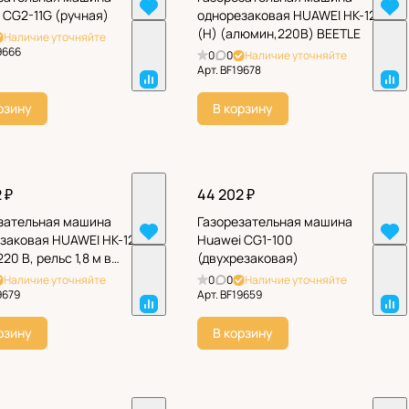
 CG2-11G (ручная)
однорезаковая НUAWEI HK-12
(H) (алюмин,220В) BEETLE
Наличие уточняйте
9666
0
0
Наличие уточняйте
Арт.
BF19678
рзину
В корзину
 ₽
44 202 ₽
зательная машина
Газорезательная машина
заковая НUAWEI HK-12-
Huawei CG1-100
220 В, рельс 1,8 м в
(двухрезаковая)
кте)
Наличие уточняйте
0
0
Наличие уточняйте
9679
Арт.
BF19659
рзину
В корзину