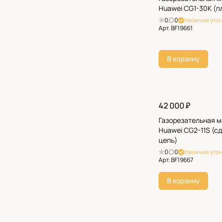
Huawei CG1-30K (п
0
0
Наличие уто
Арт.
BF19661
В корзину
42 000 ₽
Газорезательная 
Huawei CG2-11S (с
цепь)
0
0
Наличие уто
Арт.
BF19667
В корзину