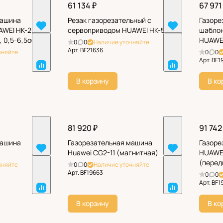
61 134 ₽
67 971
машина
Резак газорезательный с
Газоре
AWEI HK-200
сервоприводом НUAWEI HK-55D
шаблон
 0,5-6,5об/
НUAWEI
0
0
Наличие уточняйте
Арт.
BF21636
чняйте
0
0
Арт.
BF1
В корзину
В ко
81 920 ₽
91 742
машина
Газорезательная машина
Газоре
Huawei CG2-11 (магнитная)
НUAWEI
(перед
чняйте
0
0
Наличие уточняйте
Арт.
BF19663
0
0
Арт.
BF1
В корзину
В ко