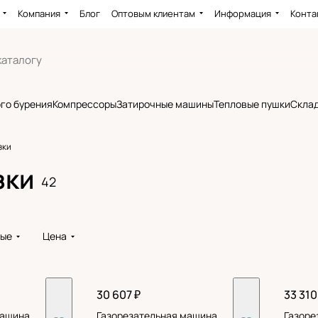
Компания
Блог
Оптовым клиентам
Информация
Конта
го бурения
Компрессоры
Затирочные машины
Тепловые пушки
Склад
зки
зки
42
вые
Цена
30 607 ₽
33 310
машина
Газорезательная машина
Газоре