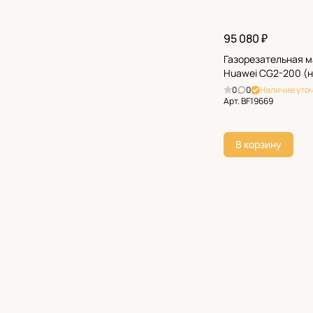
95 080 ₽
Газорезательная 
Huawei CG2-200 (н
0
0
Наличие уто
Арт.
BF19669
В корзину