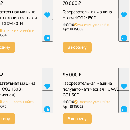
 ₽
70 000 ₽
зательная машина
Газорезательная машина
но-копировальная
Huawei CG2-150D
 CG2-150-H
0
0
Наличие уточняйте
Арт.
BF19668
Наличие уточняйте
9684
рзину
В корзину
 ₽
95 000 ₽
зательная машина
Газорезательная машина
 CG2-150В Н
полуавтоматическая НUAWEI
вижная)
CG1-30F
Наличие уточняйте
0
0
Наличие уточняйте
9673
Арт.
BF19682
рзину
В корзину