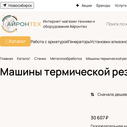
Новосибирск
Акции
Бренды
Услуги
Интернет-магазин техники и
оборудования Айронтех
Каталог
Работа с арматурой
Генераторы
Установки алмазно
Главная
Каталог
Станки
Металлообработка
Машины термической ре
Машины термической ре
Сначала деше
30 607 ₽
Газорезательная 