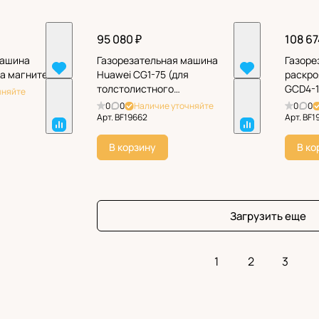
95 080 ₽
108 67
машина
Газорезательная машина
Газоре
а магните)
Huawei CG1-75 (для
раскро
толстолистного
GCD4-
чняйте
металлопроката)
0
0
Наличие уточняйте
0
0
Арт.
BF19662
Арт.
BF1
В корзину
В ко
Загрузить еще
1
2
3