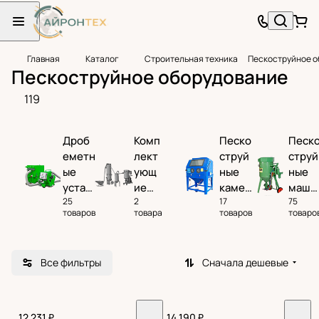
Главная
Каталог
Строительная техника
Пескоструйное о
Пескоструйное оборудование
119
Дроб
Комп
Песко
Песк
еметн
лект
струй
струй
ые
ующ
ные
ные
устан
ие
камер
маши
25
2
17
75
овки
для
ы
ны
товаров
товара
товаров
товаро
песк
остр
уйны
Все фильтры
Сначала дешевые
х
аппа
рато
в
12 231 ₽
14 190 ₽