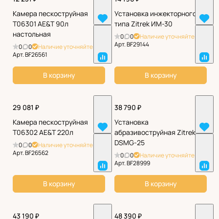
Камера пескоструйная
Установка инжекторного
T06301 AE&T 90л
типа Zitrek ИМ-30
настольная
0
0
Наличие уточняйте
Арт.
BF29144
0
0
Наличие уточняйте
Арт.
BF26561
В корзину
В корзину
29 081 ₽
38 790 ₽
Камера пескоструйная
Установка
T06302 AE&T 220л
абразивоструйная Zitrek
DSMG-25
0
0
Наличие уточняйте
Арт.
BF26562
0
0
Наличие уточняйте
Арт.
BF28999
В корзину
В корзину
43 190 ₽
48 390 ₽