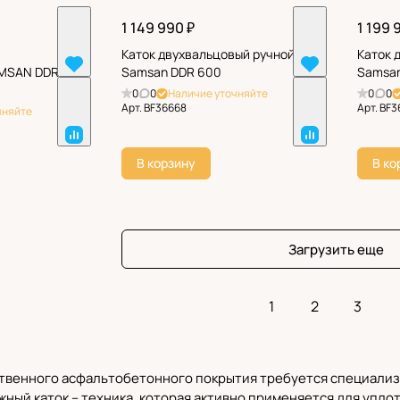
1 149 990 ₽
1 199 
Каток двухвальцовый ручной
Каток 
AMSAN DDR
Samsan DDR 600
Samsan
0
0
Наличие уточняйте
0
0
Арт.
BF36668
Арт.
BF3
чняйте
В корзину
В ко
Загрузить еще
1
2
3
ственного асфальтобетонного покрытия требуется специали
ый каток – техника, которая активно применяется для упло