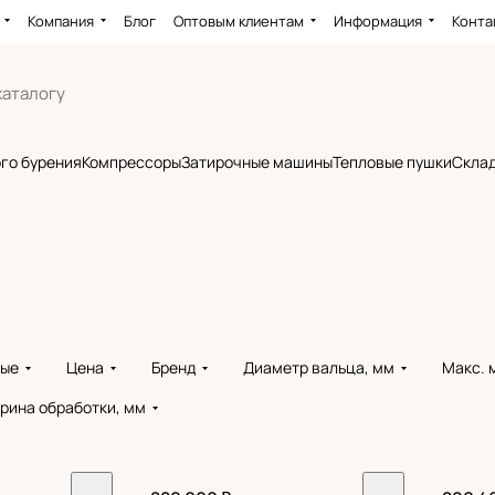
Компания
Блог
Оптовым клиентам
Информация
Конта
го бурения
Компрессоры
Затирочные машины
Тепловые пушки
Склад
вые
Цена
Бренд
Диаметр вальца, мм
Макс. 
рина обработки, мм