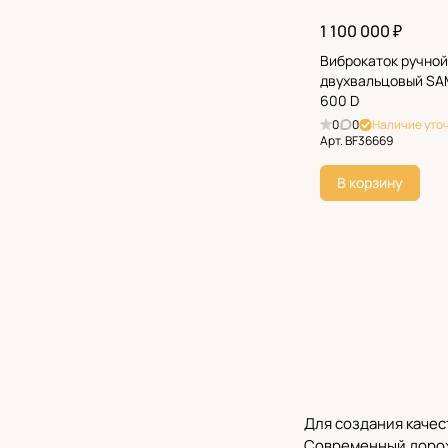
1 100 000 ₽
Виброкаток ручной
двухвальцовый S
600 D
0
0
Наличие уто
Арт.
BF36669
В корзину
Для создания каче
Современный дорожн