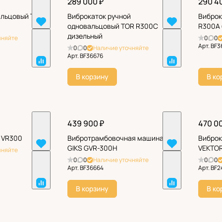
289 000 ₽
290 40
альцовый TOR
Виброкаток ручной
Виброк
одновальцовый TOR R300C
R300A 
дизельный
чняйте
0
0
Арт.
BF3
0
0
Наличие уточняйте
Арт.
BF36676
В корзину
В ко
439 900 ₽
470 0
 VR300
Вибротрамбовочная машина
Виброк
GIKS GVR-300H
VEKTO
чняйте
0
0
Наличие уточняйте
0
0
Арт.
BF36664
Арт.
BF2
В корзину
В ко