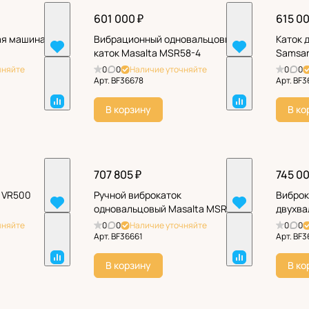
601 000 ₽
615 00
ая машина
Вибрационный одновальцовый
Каток 
каток Masalta MSR58-4
Samsan
чняйте
0
0
Наличие уточняйте
0
0
Арт.
BF36678
Арт.
BF3
В корзину
В ко
707 805 ₽
745 00
 VR500
Ручной виброкаток
Виброк
одновальцовый Masalta MSR58
двухва
чняйте
0
0
Наличие уточняйте
0
0
Арт.
BF36661
Арт.
BF3
В корзину
В ко