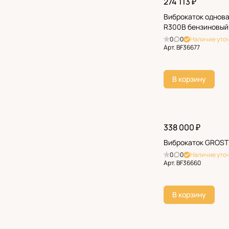
274 113 ₽
Виброкаток однов
R300B бензиновый
0
0
Наличие уто
Арт.
BF36677
В корзину
338 000 ₽
Виброкаток GROST
0
0
Наличие уто
Арт.
BF36660
В корзину