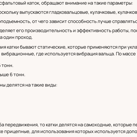
сфальтовый каток, обращают внимание на такие параметры:
оскольку выпускаются гладковальцовые, кулачковые, кулачк
оподъемность, от чего зависит способность лучше справлять
деляет его производительность и эффективность работы, по
а один проход.
ия катки бывают статические, которые применяются при уклад
е вибрационные, где используется вибрация вальца. По массе
6 тонн.
ыше 6 тонн.
ны делятся на такие виды:
ба передвижения, то катки делятся на самоходные, которые
же прицепные, для использования которых используется доп