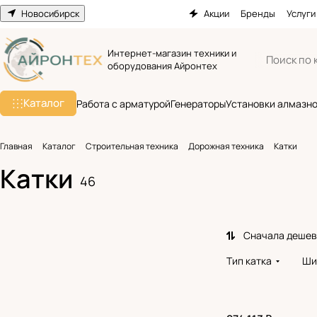
Новосибирск
Акции
Бренды
Услуги
Интернет-магазин техники и
оборудования Айронтех
Каталог
Работа с арматурой
Генераторы
Установки алмазно
Главная
Каталог
Строительная техника
Дорожная техника
Катки
Катки
46
Сначала деше
Тип катка
Ши