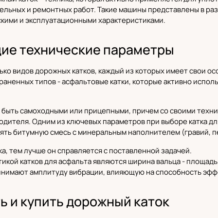
ельных и ремонтных работ. Такие машины представлены в ра
скими и эксплуатационными характеристиками.
щие технические параметры
ко видов дорожных катков, каждый из которых имеет свои ос
аненных типов - асфальтовые катки, которые активно исполь
 быть самоходными или прицепными, причем со своими техни
одителя. Одним из ключевых параметров при выборе катка дл
ть битумную смесь с минеральным наполнителем (гравий, пе
ка, тем лучше он справляется с поставленной задачей.
икой катков для асфальта являются ширина вальца - площадь
инимают амплитуду вибрации, влияющую на способность эфф
ь и купить дорожный каток