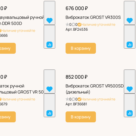
0 ₽
676 000 ₽
двухвальцовый ручной
Виброкаток GROST VR300S
 DDR 500D
0
0
Наличие уточняйте
Арт.
BF24536
Наличие уточняйте
6666
рзину
В корзину
0 ₽
852 000 ₽
аток ручной
Виброкаток GROST VR500SD
льцовый GROST VR 500
(дизельный)
Наличие уточняйте
0
0
Наличие уточняйте
6679
Арт.
BF36681
рзину
В корзину