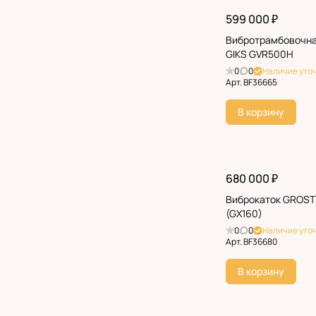
599 000 ₽
Вибротрамбовочн
GIKS GVR500H
0
0
Наличие уто
Арт.
BF36665
В корзину
680 000 ₽
Виброкаток GROST
(GX160)
0
0
Наличие уто
Арт.
BF36680
В корзину