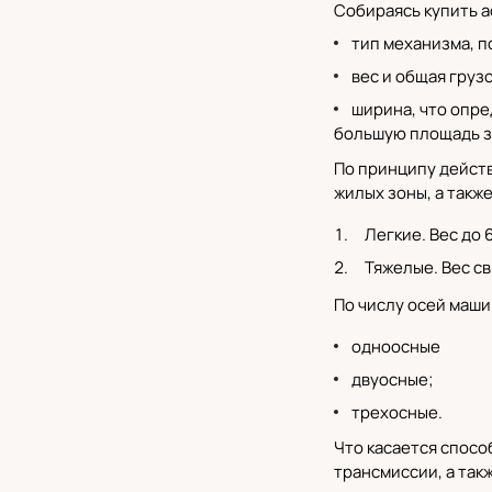
Собираясь купить а
тип механизма, п
вес и общая груз
ширина, что опре
большую площадь з
По принципу действ
жилых зоны, а такж
Легкие. Вес до 
Тяжелые. Вес св
По числу осей маши
одноосные
двуосные;
трехосные.
Что касается спосо
трансмиссии, а так