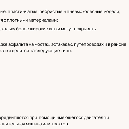
овые, пластинчатые, ребристые и пневмоколесные модели;
ся с плотными материалами;
скольку более широкие катки могут покрывать
ке асфальта на мостах, эстакадах, путепроводах и в районе
 катки делятся на следующие типы:
 передвигаются при помощи имеющегося двигателя и
олнительная машина или трактор.