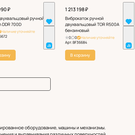
990 ₽
1 213 198 ₽
двухвальцовый ручной
Виброкаток ручной
 DDR 700D
двухвальцовый TOR R500A
бензиновый
Наличие уточняйте
6672
0
0
Наличие уточняйте
Арт.
BF36684
рзину
В корзину
зированное оборудование, машины и механизмы.
тнения и выравнивания различных поверхностей,