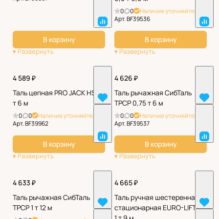
0
0
Наличие уточняйте
Арт.
BF39536
В корзину
В корзину
4 589 ₽
4 626 ₽
Таль цепная PRO JACK HSC 1
Таль рычажная СибТаль
т 6 м
ТРСР 0,75 т 6 м
0
0
Наличие уточняйте
0
0
Наличие уточняйте
Арт.
BF39962
Арт.
BF39537
В корзину
В корзину
4 633 ₽
4 665 ₽
Таль рычажная СибТаль
Таль ручная шестеренная
ТРСР 1 т 12 м
стационарная EURO-LIFT ТВ
1 т 9 м