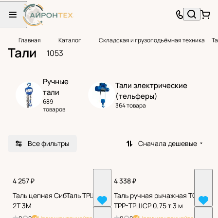
Главная
Каталог
Складская и грузоподъёмная техника
Т
Тали
1053
Ручные
Тали электрические
тали
(тельферы)
689
364 товара
товаров
Все фильтры
Сначала дешевые
4 257 ₽
4 338 ₽
Таль цепная СибТаль ТРШС
Таль ручная рычажная TOR
2Т 3М
ТРР-ТРШСР 0,75 т 3 м