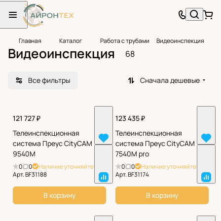
Главная
Каталог
Работа с трубами
Видеоинспекция
Видеоинспекция
68
Все фильтры
Сначала дешевые
121 727 ₽
123 435 ₽
Телеинспекционная
Телеинспекционная
система Преус CityCAM
система Преус CityCAM
9540М
7540М pro
0
0
Наличие уточняйте
0
0
Наличие уточняйте
Арт.
BF31188
Арт.
BF31174
В корзину
В корзину