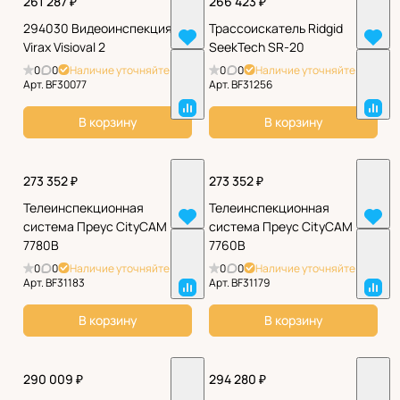
261 287 ₽
266 423 ₽
294030 Видеоинспекция
Трассоискатель Ridgid
Virax Visioval 2
SeekTech SR-20
0
0
Наличие уточняйте
0
0
Наличие уточняйте
Арт.
BF30077
Арт.
BF31256
В корзину
В корзину
273 352 ₽
273 352 ₽
Телеинспекционная
Телеинспекционная
система Преус CityCAM
система Преус CityCAM
7780B
7760B
0
0
Наличие уточняйте
0
0
Наличие уточняйте
Арт.
BF31183
Арт.
BF31179
В корзину
В корзину
290 009 ₽
294 280 ₽