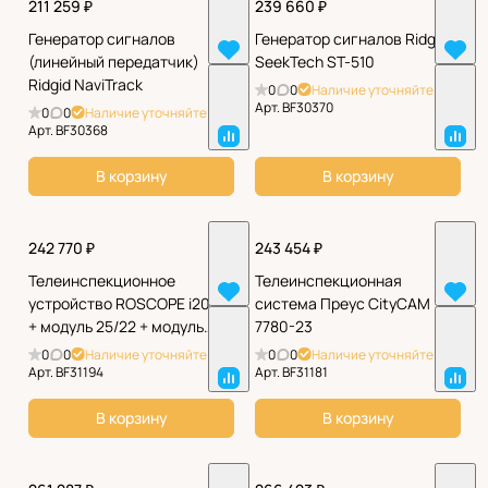
211 259 ₽
239 660 ₽
Генератор сигналов
Генератор сигналов Ridgid
(линейный передатчик)
SeekTech ST-510
Ridgid NaviTrack
0
0
Наличие уточняйте
Арт.
BF30370
0
0
Наличие уточняйте
Арт.
BF30368
В корзину
В корзину
242 770 ₽
243 454 ₽
Телеинспекционное
Телеинспекционная
устройство ROSCOPE i2000
система Преус CityCAM
+ модуль 25/22 + модуль
7780-23
TEC (стандарт. Компл.)
0
0
Наличие уточняйте
0
0
Наличие уточняйте
Арт.
BF31194
Арт.
BF31181
В корзину
В корзину