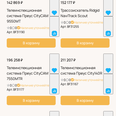
142 869 ₽
152 177 ₽
Телеинспекционная
Трассоискатель Ridgid
система Преус CityCAM
NaviTrack Scout
9550МТ
0
0
Наличие уточняйте
Арт.
BF31255
0
0
Наличие уточняйте
Арт.
BF31190
В корзину
В корзину
196 258 ₽
211 207 ₽
Телеинспекционная
Телеинспекционная
система Преус CityCAM
система Преус City140R
7550МТR
0
0
Наличие уточняйте
Арт.
BF31167
0
0
Наличие уточняйте
Арт.
BF31177
В корзину
В корзину