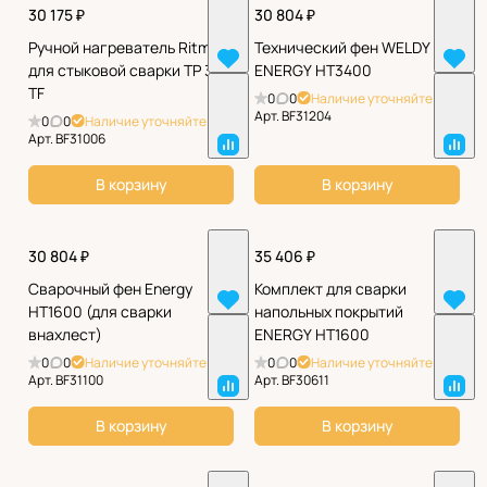
30 175 ₽
30 804 ₽
Ручной нагреватель Ritmo
Технический фен WELDY
для стыковой сварки TP 300
ENERGY HT3400
TF
0
0
Наличие уточняйте
Арт.
BF31204
0
0
Наличие уточняйте
Арт.
BF31006
В корзину
В корзину
30 804 ₽
35 406 ₽
Сварочный фен Energy
Комплект для сварки
HT1600 (для сварки
напольных покрытий
внахлест)
ENERGY HT1600
0
0
Наличие уточняйте
0
0
Наличие уточняйте
Арт.
BF31100
Арт.
BF30611
В корзину
В корзину