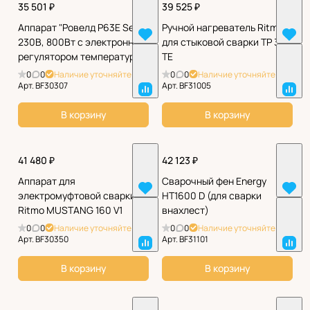
35 501 ₽
39 525 ₽
Аппарат "Ровелд P63E Set"
Ручной нагреватель Ritmo
230В, 800Вт с электронным
для стыковой сварки TP 300
регулятором температуры:
TE
200 C-280 C
0
0
Наличие уточняйте
0
0
Наличие уточняйте
Арт.
BF30307
Арт.
BF31005
В корзину
В корзину
41 480 ₽
42 123 ₽
Аппарат для
Сварочный фен Energy
электромуфтовой сварки
HT1600 D (для сварки
Ritmo MUSTANG 160 V1
внахлест)
0
0
Наличие уточняйте
0
0
Наличие уточняйте
Арт.
BF30350
Арт.
BF31101
В корзину
В корзину