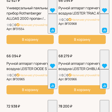
52 927 ₽
66 094 ₽
Универсальный паяльный
Ручной аппарат горячего
прибор Rothenberger
воздуха LEISTER TRIAC AT
ALLGAS 2000 пропан /
0
0
Наличие уточняйте
кислород
Арт.
BF30968
0
0
Наличие уточняйте
Арт.
BF31554
В корзину
В корзину
66 094 ₽
68 279 ₽
Ручной аппарат горячего
Ручной аппарат горячего
воздуха LEISTER DIODE S
воздуха LEISTER GHIBLI AW
0
0
Наличие уточняйте
0
0
Наличие уточняйте
Арт.
BF30965
Арт.
BF30966
В корзину
В корзину
72 938 ₽
78 200 ₽