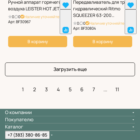
Ручной аппарат горячего
Передавливатель для труб
воздуха LEISTER HOT JET S
гидравлический Ritmo
SQUEEZER 63-200
0
0
Наличие уточняйте
HYDRAULIC
Арт.
BF30967
0
0
Наличие уточняйте
Арт.
BF30804
В корзину
В корзину
Загрузить еще
1
2
3
4
5
6
7
...
11
О компании
Покупателю
Каталог
+7 (383) 380-86-85