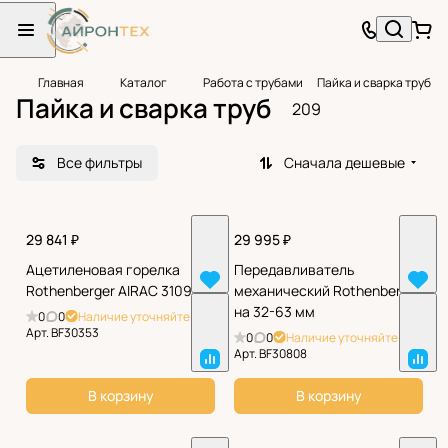
Главная
Каталог
Работа с трубами
Пайка и сварка труб
Пайка и сварка труб
209
Все фильтры
Сначала дешевые
29 841 ₽
29 995 ₽
Ацетиленовая горелка
Передавливатель
Rothenberger AIRAC 31093
механический Rothenberger
на 32-63 мм
0
0
Наличие уточняйте
Арт.
BF30353
0
0
Наличие уточняйте
Арт.
BF30808
В корзину
В корзину