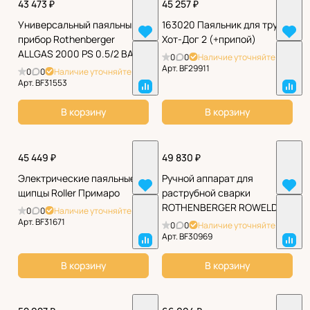
43 473 ₽
45 257 ₽
Универсальный паяльный
163020 Паяльник для труб
прибор Rothenberger
Хот-Дог 2 (+припой)
ALLGAS 2000 PS 0.5/2 BASIC
0
0
Наличие уточняйте
Арт.
BF29911
0
0
Наличие уточняйте
Арт.
BF31553
В корзину
В корзину
45 449 ₽
49 830 ₽
Электрические паяльные
Ручной аппарат для
щипцы Roller Примаро
раструбной сварки
ROTHENBERGER ROWELD P
0
0
Наличие уточняйте
110 Е
Арт.
BF31671
0
0
Наличие уточняйте
Арт.
BF30969
В корзину
В корзину