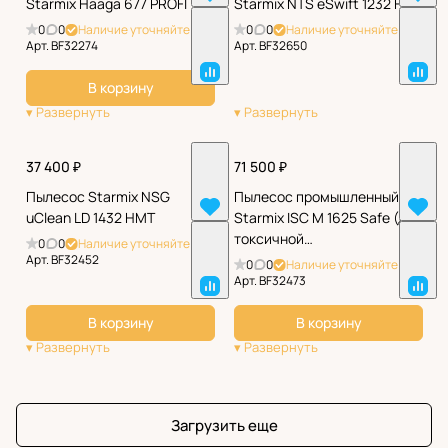
Starmix Haaga 677 PROFI
Starmix NTS eSwift 1232 HK
0
0
Наличие уточняйте
0
0
Наличие уточняйте
Арт.
BF32274
Арт.
BF32650
В корзину
37 400 ₽
71 500 ₽
Пылесос Starmix NSG
Пылесос промышленный
uClean LD 1432 НМТ
Starmix ISC M 1625 Safe (для
токсичной
0
0
Наличие уточняйте
мелкодисперсной пыли)
Арт.
BF32452
0
0
Наличие уточняйте
Арт.
BF32473
В корзину
В корзину
Загрузить еще