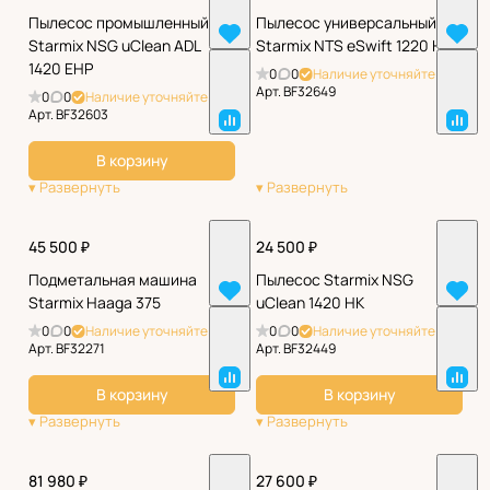
Пылесос промышленный
Пылесос универсальный
Starmix NSG uClean ADL
Starmix NTS eSwift 1220 HK
1420 EHP
0
0
Наличие уточняйте
Арт.
BF32649
0
0
Наличие уточняйте
Арт.
BF32603
В корзину
45 500 ₽
24 500 ₽
Подметальная машина
Пылесос Starmix NSG
Starmix Haaga 375
uClean 1420 НК
0
0
Наличие уточняйте
0
0
Наличие уточняйте
Арт.
BF32271
Арт.
BF32449
В корзину
В корзину
81 980 ₽
27 600 ₽