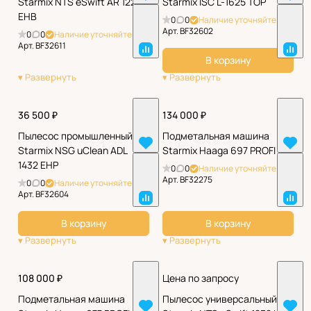
Starmix NTS eSwift AR 1220
Starmix ISC L-1625 TOP
EHB
0
0
Наличие уточняйте
Арт.
BF32602
0
0
Наличие уточняйте
Арт.
BF32611
В корзину
36 500 ₽
134 000 ₽
Пылесос промышленный
Подметальная машина
Starmix NSG uClean ADL
Starmix Haaga 697 PROFI
1432 EHP
0
0
Наличие уточняйте
Арт.
BF32275
0
0
Наличие уточняйте
Арт.
BF32604
В корзину
В корзину
108 000 ₽
Цена по запросу
Подметальная машина
Пылесос универсальный