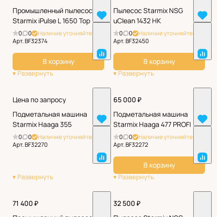
Промышленный пылесос
Пылесос Starmix NSG
Starmix iPulse L 1650 Top
uClean 1432 НК
0
0
Наличие уточняйте
0
0
Наличие уточняйте
Арт.
BF32374
Арт.
BF32450
В корзину
В корзину
Цена по запросу
65 000 ₽
Подметальная машина
Подметальная машина
Starmix Haaga 355
Starmix Haaga 477 PROFI
0
0
Наличие уточняйте
0
0
Наличие уточняйте
Арт.
BF32270
Арт.
BF32272
В корзину
71 400 ₽
32 500 ₽