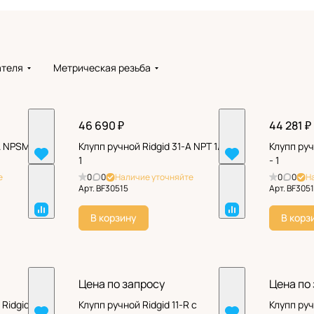
ателя
Метрическая резьба
46 690 ₽
44 281 ₽
A NPSM 1/2
Клупп ручной Ridgid 31-A NPT 1/2 -
Клупп руч
1
- 1
е
0
0
Наличие уточняйте
0
0
Н
Арт.
BF30515
Арт.
BF305
В корзину
В корз
Цена по запросу
Цена по
Ridgid
Клупп ручной Ridgid 11-R с
Клупп руч