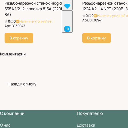
Резьбонарезной станок Ridgid
Резьбонарезной станок 
535A 1/2–2, головка 815A (220В,
1224 1/2 – 4 NPT (220В, 
8А)
0
0
Наличие уточняйт
Арт.
BF30941
0
0
Наличие уточняйте
Арт.
BF30947
В корзину
В корзину
Комментарии
Назад к списку
О компании
Покупателю
О нас
Доставка