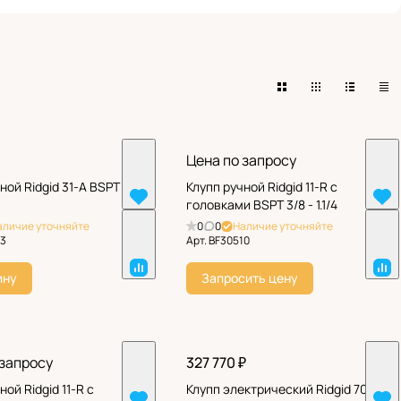
Цена по запросу
ной Ridgid 31-A BSPT 1/2
Клупп ручной Ridgid 11-R с
головками BSPT 3/8 - 1.1/4
аличие уточняйте
0
0
Наличие уточняйте
13
Арт.
BF30510
ину
Запросить цену
 запросу
327 770 ₽
ной Ridgid 11-R с
Клупп электрический Ridgid 700-