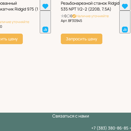
рованный
Резьбонарезной станок Ridgid
атчик Ridgid 975 (1
535 NPT 1/2–2 (220В, 7,5А)
0
0
Наличие уточняйте
Арт.
BF30945
аличие уточняйте
10
ить цену
Запросить цену
Связаться с нами
+7 (383) 380-86-85