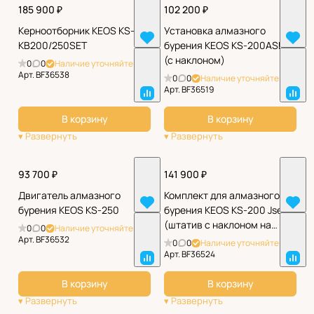
185 900 ₽
102 200 ₽
Керноотборник KEOS KS-
Установка алмазного
KB200/250SET
бурения KEOS KS-200ASET
(с наклоном)
0
0
Наличие уточняйте
Арт.
BF36538
0
0
Наличие уточняйте
Арт.
BF36519
В корзину
В корзину
93 700 ₽
141 900 ₽
Двигатель алмазного
Комплект для алмазного
бурения KEOS KS-250
бурения KEOS KS-200 Jset
(штатив с наклоном на
0
0
Наличие уточняйте
роликах)
Арт.
BF36532
0
0
Наличие уточняйте
Арт.
BF36524
В корзину
В корзину