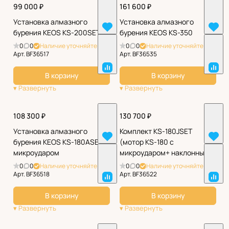
99 000 ₽
161 600 ₽
Установка алмазного
Установка алмазного
бурения KEOS KS-200SET
бурения KEOS KS-350
0
0
Наличие уточняйте
0
0
Наличие уточняйте
Арт.
BF36517
Арт.
BF36535
В корзину
В корзину
108 300 ₽
130 700 ₽
Установка алмазного
Комплект KS-180JSET
бурения KEOS KS-180ASET с
(мотор KS-180 с
микроударом
микроударом+ наклонный
штатив KS-250J)
0
0
Наличие уточняйте
0
0
Наличие уточняйте
Арт.
BF36518
Арт.
BF36522
В корзину
В корзину