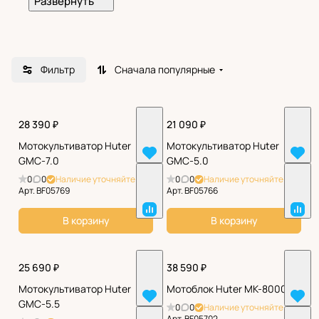
мотокультиваторы, генераторы, газонокосилки,
триммеры и др. Маркетплейс «Диам-Алмаз» —
официальный представитель бренда Huter в
России.
Фильтр
Сначала популярные
28 390 ₽
21 090 ₽
Мотокультиватор Huter
Мотокультиватор Huter
GMC-7.0
GMC-5.0
0
0
Наличие уточняйте
0
0
Наличие уточняйте
Арт.
BF05769
Арт.
BF05766
В корзину
В корзину
25 690 ₽
38 590 ₽
Мотокультиватор Huter
Мотоблок Huter МК-8000
GMC-5.5
0
0
Наличие уточняйте
Арт.
BF05702