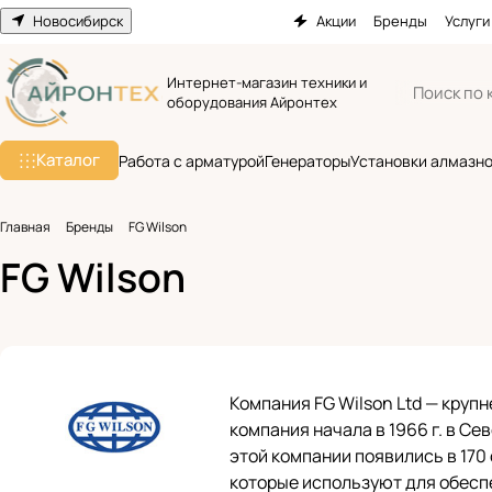
Новосибирск
Акции
Бренды
Услуги
Интернет-магазин техники и
оборудования Айронтех
Каталог
Работа с арматурой
Генераторы
Установки алмазно
Главная
Бренды
FG Wilson
FG Wilson
Компания FG Wilson Ltd — круп
компания начала в 1966 г. в С
этой компании появились в 170
которые используют для обесп