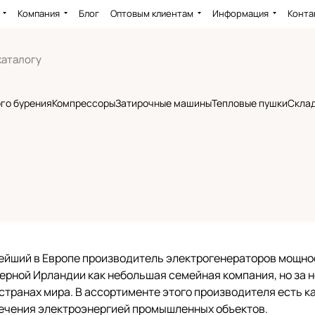
Компания
Блог
Оптовым клиентам
Информация
Конта
го бурения
Компрессоры
Затирочные машины
Тепловые пушки
Склад
нейший в Европе производитель электрогенераторов мощнос
еверной Ирландии как небольшая семейная компания, но за
 странах мира. В ассортименте этого производителя есть к
ечения электроэнергией промышленных объектов.