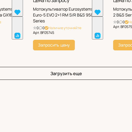
Цена по запросу
Цена по
ystems
Мотокультиватор Eurosystems
Мотокуль
da GX160
Euro-5 EVO 2+1 RM S/R B&S 950
2 B&S Ser
Series
е
0
0
Н
Арт.
BF057
0
0
Наличие уточняйте
Арт.
BF05745
Запросить цену
Запрос
Загрузить еще