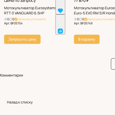
Цена по запросу
77 870 ₽
Мотокультиватор Eurosystems
Мотокультиватор Euros
RTT-3 VANGUARD 6.5HP
Euro-5 EVO RM S/R Hon
0
0
Наличие уточняйте
0
0
Наличие уточняйт
Арт.
BF05754
Арт.
BF05749
Запросить цену
В корзину
Комментарии
Назад к списку