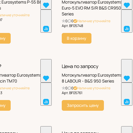
 Eurosystems P-55 B&S
Мотокультиватор Eurosystems
s
Euro-5 EVO RM S/R B&S CR950
Series
аличие уточняйте
97
0
0
Наличие уточняйте
Арт.
BF05748
ину
В корзину
₽
Цена по запросу
тиватор Eurosystems
Мотокультиватор Eurosystems Z-
ncin TM70
8 LABOUR - B&S 950 Series
аличие уточняйте
0
0
Наличие уточняйте
53
Арт.
BF05761
ину
Запросить цену