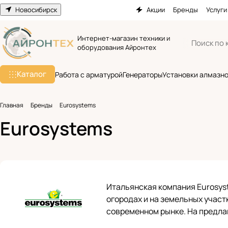
Новосибирск
Акции
Бренды
Услуги
Интернет-магазин техники и
оборудования Айронтех
Каталог
Работа с арматурой
Генераторы
Установки алмазно
Главная
Бренды
Eurosystems
Eurosystems
Итальянская компания Eurosyst
огородах и на земельных участ
современном рынке. На предла