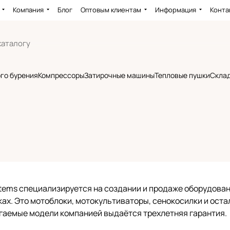
Компания
Блог
Оптовым клиентам
Информация
Конта
го бурения
Компрессоры
Затирочные машины
Тепловые пушки
Склад
ems специализируется на создании и продаже оборудовани
ках. Это мотоблоки, мотокультиваторы, сенокосилки и ост
гаемые модели компанией выдаётся трехлетняя гарантия.