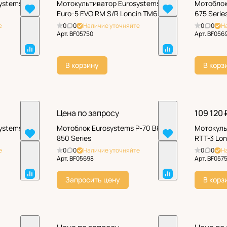
ystems La
Мотокультиватор Eurosystems
Мотоблок
Euro-5 EVO RM S/R Loncin TM60
675 Serie
е
0
0
Наличие уточняйте
0
0
Н
Арт.
BF05750
Арт.
BF056
В корзину
В корз
Цена по запросу
109 120 
ystems Z-
Мотоблок Eurosystems P-70 B&S
Мотокуль
850 Series
RTT-3 Lo
е
0
0
Наличие уточняйте
0
0
Н
Арт.
BF05698
Арт.
BF057
Запросить цену
В корз