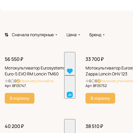
Сначала популярные
Цена
Бренд
56 550 ₽
33 700 ₽
Мотокультиватор Eurosystems
Мотокультиватор Euros
Euro-5 EVO RM Loncin TM60
Zappa Loncin OHV 123
0
0
Наличие уточняйте
0
0
Наличие уточняйт
Арт.
BF05747
Арт.
BF05752
В корзину
В корзину
40 200 ₽
38 510 ₽