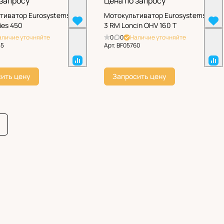
 запросу
Цена по запросу
тиватор Eurosystems Z-
Мотокультиватор Eurosystems Z-
ies 450
3 RM Loncin OHV 160 T
аличие уточняйте
0
0
Наличие уточняйте
55
Арт.
BF05760
ить цену
Запросить цену