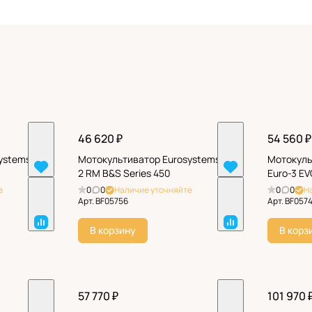
46 620 ₽
54 560 ₽
ystems La
Мотокультиватор Eurosystems Z-
Мотокуль
2 RM B&S Series 450
Euro-3 EV
е
0
0
Наличие уточняйте
0
0
Н
Арт.
BF05756
Арт.
BF057
В корзину
В корз
57 770 ₽
101 970 