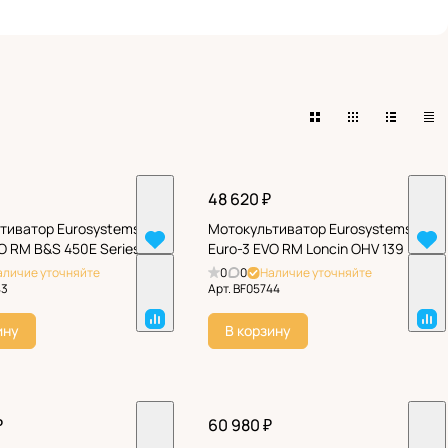
48 620 ₽
тиватор Eurosystems
Мотокультиватор Eurosystems
O RM B&S 450E Series
Euro-3 EVO RM Loncin OHV 139
аличие уточняйте
0
0
Наличие уточняйте
43
Арт.
BF05744
ину
В корзину
₽
60 980 ₽