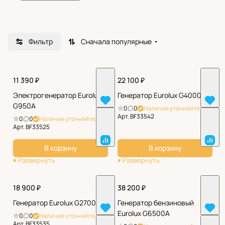
международным стандартам качества и
является совершенно безопасной при
эксплуатации.
Фильтр
Сначала популярные
11 390 ₽
22 100 ₽
Электрогенератор Eurolux
Генератор Eurolux G4000A
G950A
0
0
Наличие уточняйте
Арт.
BF33542
0
0
Наличие уточняйте
Арт.
BF33525
В корзину
В корзину
18 900 ₽
38 200 ₽
Генератор Eurolux G2700A
Генератор бензиновый
Eurolux G6500A
0
0
Наличие уточняйте
Арт.
BF33535