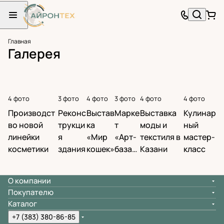
Главная
Галерея
4 фото
3 фото
4 фото
3 фото
4 фото
4 фото
Производст
Реконс
Выстав
Марке
Выставка
Кулинар
во новой
трукци
ка
т
моды и
ный
линейки
я
«Мир
«Арт-
текстиля в
мастер-
косметики
здания
кошек»
базар
Казани
класс
»
О компании
Покупателю
Каталог
+7 (383) 380-86-85