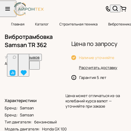
Главная
Каталог
Строительная техника
Вибротехник
Вибротрамбовка
Цена по запросу
Samsan TR 362
0
Нет отзывов
Наличие уточняйте
Арт.
BF25657
Рассчитать доставку
Гарантия 5 лет
Цена может отличаться из-за
Характеристики
колебаний курса валют —
уточняйте при заказе
Бренд
:
Samsan
Бренд
:
Samsan
Тип двигателя
:
бензиновый
Модель двигателя
:
Honda GX 100