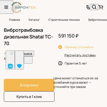
Главная
Каталог
Строительная техника
Вибротехник
Вибротрамбовка
591 150 ₽
дизельная Shatal TC-
70
Наличие уточняйте
0
Нет отзывов
Рассчитать доставку
Арт.
BF25700
Гарантия 5 лет
Цена может отличаться из-за
колебаний курса валют —
В корзину
уточняйте при заказе
Купить в 1 клик