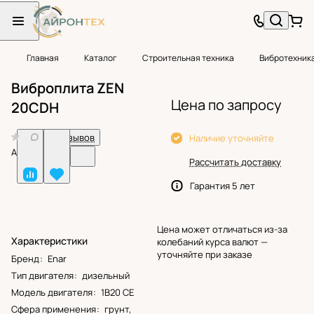
Главная
Каталог
Строительная техника
Вибротехник
Виброплита ZEN
Цена по запросу
20CDH
0
Нет отзывов
Наличие уточняйте
Арт.
BF24900
Рассчитать доставку
Гарантия 5 лет
Цена может отличаться из-за
Характеристики
колебаний курса валют —
уточняйте при заказе
Бренд
:
Enar
Тип двигателя
:
дизельный
Модель двигателя
:
1B20 CE
Сфера применения
:
грунт,