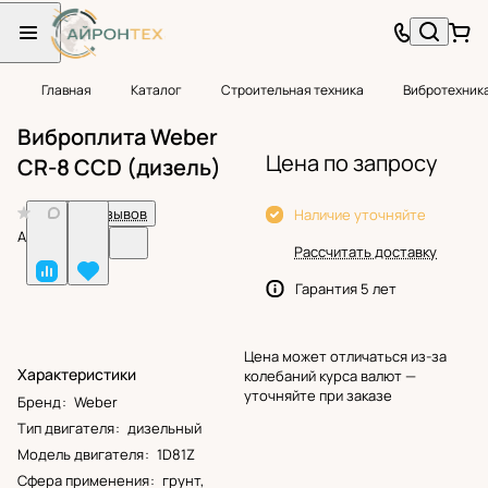
Главная
Каталог
Строительная техника
Вибротехник
Виброплита Weber
Цена по запросу
CR-8 CCD (дизель)
0
Нет отзывов
Наличие уточняйте
Арт.
BF24890
Рассчитать доставку
Гарантия 5 лет
Цена может отличаться из-за
Характеристики
колебаний курса валют —
уточняйте при заказе
Бренд
:
Weber
Тип двигателя
:
дизельный
Модель двигателя
:
1D81Z
Сфера применения
:
грунт,