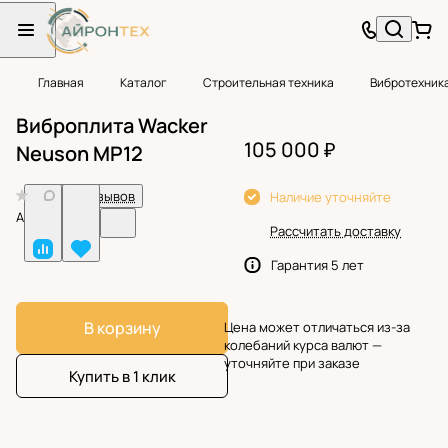
Главная
Каталог
Строительная техника
Вибротехник
Виброплита Wacker
105 000 ₽
Neuson MP12
0
Нет отзывов
Наличие уточняйте
Арт.
BF24858
Рассчитать доставку
Гарантия 5 лет
В корзину
Цена может отличаться из-за
колебаний курса валют —
уточняйте при заказе
Купить в 1 клик