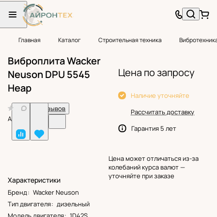
Главная
Каталог
Строительная техника
Вибротехник
Виброплита Wacker
Цена по запросу
Neuson DPU 5545
Heap
Наличие уточняйте
0
Нет отзывов
Рассчитать доставку
Арт.
BF24856
Гарантия 5 лет
Цена может отличаться из-за
колебаний курса валют —
уточняйте при заказе
Характеристики
Бренд
:
Wacker Neuson
Тип двигателя
:
дизельный
Модель двигателя
:
1D42S