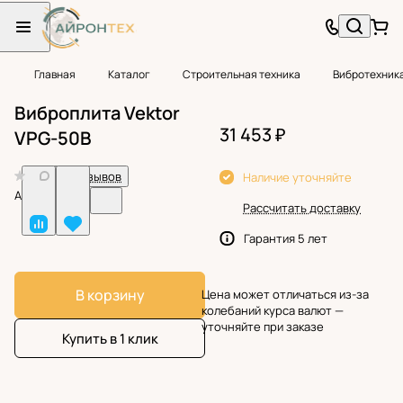
Главная
Каталог
Строительная техника
Вибротехник
Виброплита Vektor
31 453 ₽
VPG-50В
0
Нет отзывов
Наличие уточняйте
Арт.
BF24828
Рассчитать доставку
Гарантия 5 лет
В корзину
Цена может отличаться из-за
колебаний курса валют —
уточняйте при заказе
Купить в 1 клик