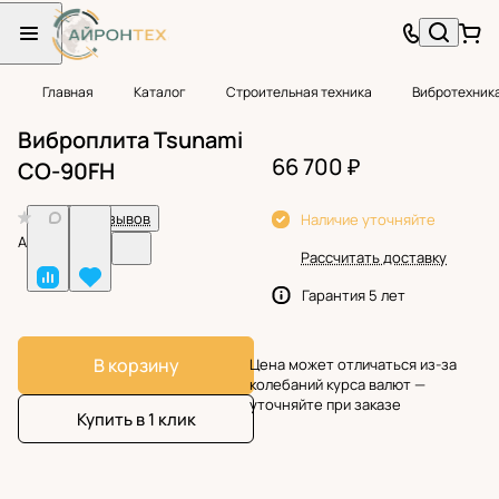
Главная
Каталог
Строительная техника
Вибротехник
Виброплита Tsunami
66 700 ₽
CO-90FH
0
Нет отзывов
Наличие уточняйте
Арт.
BF24819
Рассчитать доставку
Гарантия 5 лет
В корзину
Цена может отличаться из-за
колебаний курса валют —
уточняйте при заказе
Купить в 1 клик