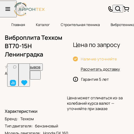
Главная
Каталог
Строительная техника
Вибротехник
Виброплита Техком
Цена по запросу
ВТ70-15H
Ленинградка
Наличие уточняйте
0
Нет отзывов
Рассчитать доставку
Арт.
BF25099
Гарантия 5 лет
Цена может отличаться из-за
колебаний курса валют —
уточняйте при заказе
Характеристики
Бренд
:
Техком
Тип двигателя
:
бензиновый
Модель двигателя
:
Honda GX 160