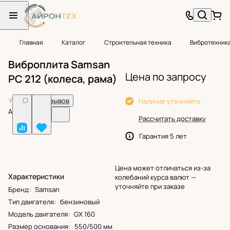
Главная
Каталог
Строительная техника
Вибротехник
Виброплита Samsan
Цена по запросу
PC 212 (колеса, рама)
0
Нет отзывов
Наличие уточняйте
Арт.
BF24781
Рассчитать доставку
Гарантия 5 лет
Цена может отличаться из-за
Характеристики
колебаний курса валют —
уточняйте при заказе
Бренд
:
Samsan
Тип двигателя
:
бензиновый
Модель двигателя
:
GX 160
Размер основания
:
550/500 мм