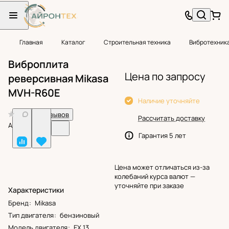
Главная
Каталог
Строительная техника
Вибротехник
Виброплита
Цена по запросу
реверсивная Mikasa
MVH-R60E
Наличие уточняйте
0
Нет отзывов
Рассчитать доставку
Арт.
BF25053
Гарантия 5 лет
Цена может отличаться из-за
колебаний курса валют —
уточняйте при заказе
Характеристики
Бренд
:
Mikasa
Тип двигателя
:
бензиновый
Модель двигателя
:
EX 13