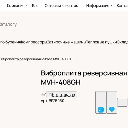
Компания
Блог
Оптовым клиентам
Информация
Конта
го бурения
Компрессоры
Затирочные машины
Тепловые пушки
Склад
Виброплита реверсивная Mikasa MVH-408GH
Виброплита реверсивная
MVH-408GH
0
Нет отзывов
Арт.
BF25050