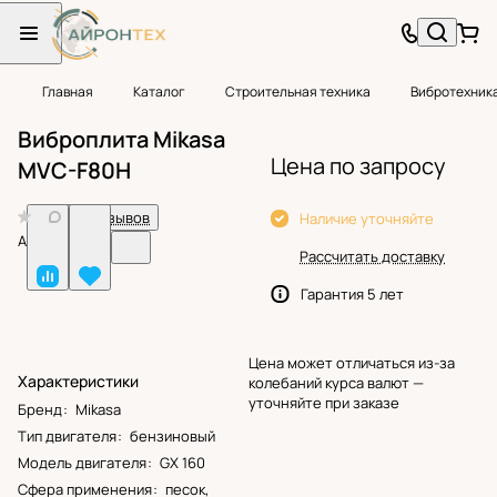
Главная
Каталог
Строительная техника
Вибротехник
Виброплита Mikasa
Цена по запросу
MVC-F80H
0
Нет отзывов
Наличие уточняйте
Арт.
BF24747
Рассчитать доставку
Гарантия 5 лет
Цена может отличаться из-за
Характеристики
колебаний курса валют —
уточняйте при заказе
Бренд
:
Mikasa
Тип двигателя
:
бензиновый
Модель двигателя
:
GX 160
Сфера применения
:
песок,