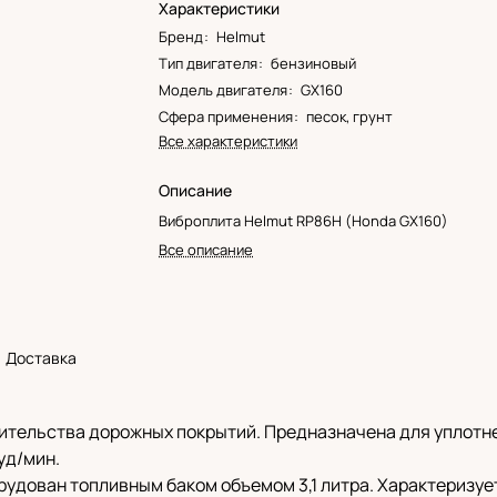
Характеристики
Бренд
:
Helmut
Тип двигателя
:
бензиновый
Модель двигателя
:
GX160
Сфера применения
:
песок, грунт
Все характеристики
Описание
Виброплита Helmut RP86H (Honda GX160)
Все описание
Доставка
ительства дорожных покрытий. Предназначена для уплотне
уд/мин.
рудован топливным баком объемом 3,1 литра. Характеризу