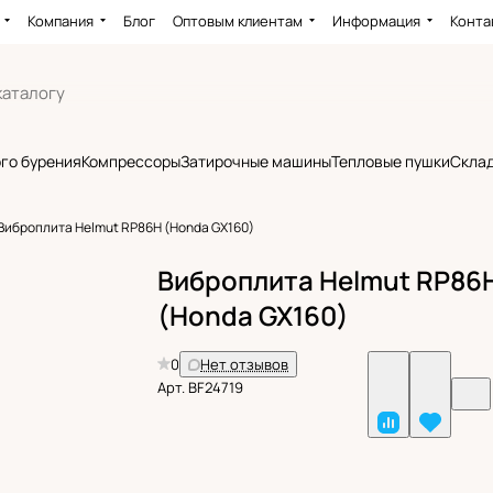
Компания
Блог
Оптовым клиентам
Информация
Конта
го бурения
Компрессоры
Затирочные машины
Тепловые пушки
Склад
Виброплита Helmut RP86H (Honda GX160)
Виброплита Helmut RP86
(Honda GX160)
0
Нет отзывов
Арт.
BF24719