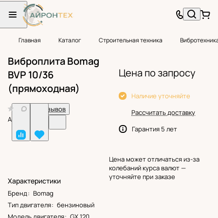
Главная
Каталог
Строительная техника
Вибротехник
Виброплита Bomag
Цена по запросу
BVP 10/36
(прямоходная)
Наличие уточняйте
0
Нет отзывов
Рассчитать доставку
Арт.
BF24646
Гарантия 5 лет
Цена может отличаться из-за
колебаний курса валют —
уточняйте при заказе
Характеристики
Бренд
:
Bomag
Тип двигателя
:
бензиновый
Модель двигателя
:
GX 120