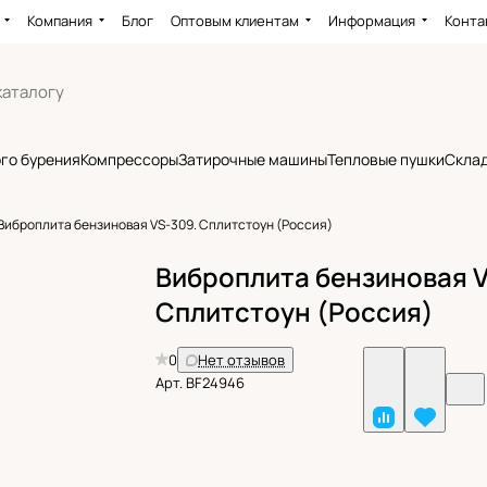
Компания
Блог
Оптовым клиентам
Информация
Конта
го бурения
Компрессоры
Затирочные машины
Тепловые пушки
Склад
Виброплита бензиновая VS-309. Сплитстоун (Россия)
Виброплита бензиновая V
Сплитстоун (Россия)
0
Нет отзывов
Арт.
BF24946