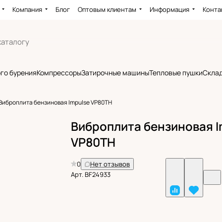
Компания
Блог
Оптовым клиентам
Информация
Конта
го бурения
Компрессоры
Затирочные машины
Тепловые пушки
Склад
Виброплита бензиновая Impulse VP80TH
Виброплита бензиновая I
VP80TH
0
Нет отзывов
Арт.
BF24933