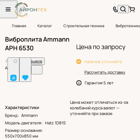
Главная
Каталог
Строительная техника
Вибротехник
Виброплита Ammann
Цена по запросу
APH 6530
0
Нет отзывов
Наличие уточняйте
Арт.
BF24579
Рассчитать доставку
Гарантия 5 лет
Цена может отличаться из-за
Характеристики
колебаний курса валют —
уточняйте при заказе
Бренд
:
Ammann
Модель двигателя
:
Hatz 1D81S
Размер основания
:
550х700х850 мм