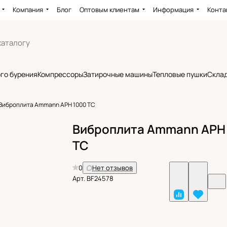
Компания
Блог
Оптовым клиентам
Информация
Конта
го бурения
Компрессоры
Затирочные машины
Тепловые пушки
Склад
Виброплита Ammann APH 1000 TC
Виброплита Ammann APH
TC
0
Нет отзывов
Арт.
BF24578