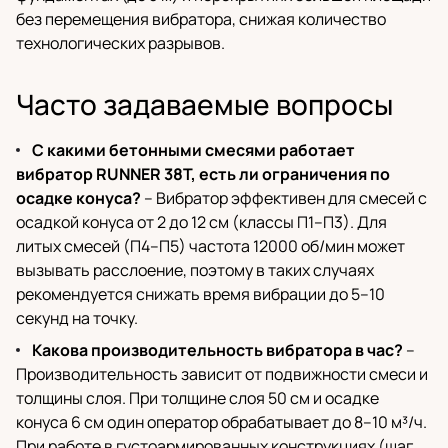
без перемещения вибратора, снижая количество
технологических разрывов.
Часто задаваемые вопросы
С какими бетонными смесями работает
вибратор RUNNER 38T, есть ли ограничения по
осадке конуса?
– Вибратор эффективен для смесей с
осадкой конуса от 2 до 12 см (классы П1–П3). Для
литых смесей (П4–П5) частота 12000 об/мин может
вызывать расслоение, поэтому в таких случаях
рекомендуется снижать время вибрации до 5–10
секунд на точку.
Какова производительность вибратора в час?
–
Производительность зависит от подвижности смеси и
толщины слоя. При толщине слоя 50 см и осадке
конуса 6 см один оператор обрабатывает до 8–10 м³/ч.
При работе в густоармированных конструкциях (шаг