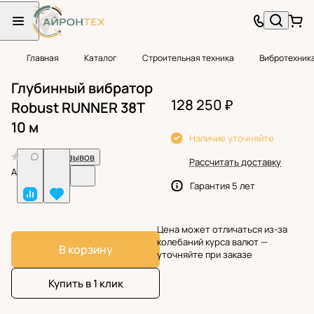
Главная
Каталог
Строительная техника
Вибротехник
Глубинный вибратор
128 250 ₽
Robust RUNNER 38T
10 м
Наличие уточняйте
0
Нет отзывов
Рассчитать доставку
Арт.
BF38876
Гарантия 5 лет
Цена может отличаться из-за
колебаний курса валют —
В корзину
уточняйте при заказе
Купить в 1 клик