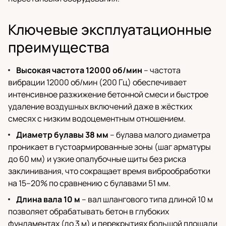
Ключевые эксплуатационные
преимущества
Высокая частота 12000 об/мин
– частота
вибрации 12000 об/мин (200 Гц) обеспечивает
интенсивное разжижение бетонной смеси и быстрое
удаление воздушных включений даже в жёстких
смесях с низким водоцементным отношением.
Диаметр булавы 38 мм
– булава малого диаметра
проникает в густоармированные зоны (шаг арматуры
до 60 мм) и узкие опалубочные щиты без риска
заклинивания, что сокращает время виброобработки
на 15–20% по сравнению с булавами 51 мм.
Длина вала 10 м
– вал шлангового типа длиной 10 м
позволяет обрабатывать бетон в глубоких
фундаментах (до 3 м) и перекрытиях большой площади