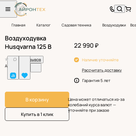
Главная
Каталог
Садовая техника
Воздуходувки
Воз
Воздуходувка
22 990 ₽
Husqvarna 125 B
0
Нет отзывов
Наличие уточняйте
Арт.
BF05275
Рассчитать доставку
Гарантия 5 лет
В корзину
Цена может отличаться из-за
колебаний курса валют —
уточняйте при заказе
Купить в 1 клик