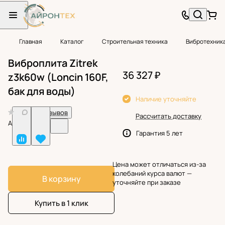
Главная
Каталог
Строительная техника
Вибротехник
Виброплита Zitrek
36 327 ₽
z3k60w (Loncin 160F,
бак для воды)
Наличие уточняйте
0
Нет отзывов
Рассчитать доставку
Арт.
BF24911
Гарантия 5 лет
Цена может отличаться из-за
колебаний курса валют —
В корзину
уточняйте при заказе
Купить в 1 клик