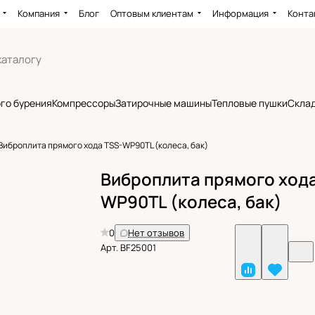
Компания
Блог
Оптовым клиентам
Информация
Конта
го бурения
Компрессоры
Затирочные машины
Тепловые пушки
Склад
Виброплита прямого хода TSS-WP90TL (колеса, бак)
Виброплита прямого хода
WP90TL (колеса, бак)
0
Нет отзывов
Арт.
BF25001