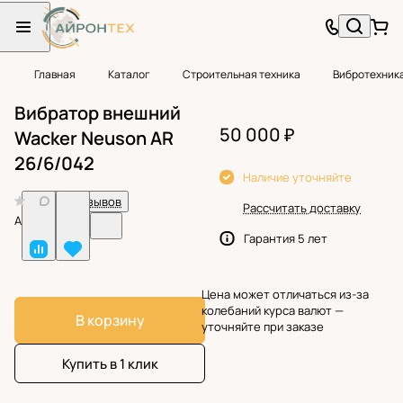
Главная
Каталог
Строительная техника
Вибротехник
Вибратор внешний
50 000 ₽
Wacker Neuson AR
26/6/042
Наличие уточняйте
0
Нет отзывов
Рассчитать доставку
Арт.
BF24167
Гарантия 5 лет
Цена может отличаться из-за
колебаний курса валют —
В корзину
уточняйте при заказе
Купить в 1 клик