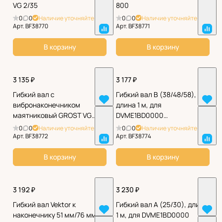
VG 2/35
800
0
0
Наличие уточняйте
0
0
Наличие уточняйте
Арт.
BF38770
Арт.
BF38771
В корзину
В корзину
3 135 ₽
3 177 ₽
Гибкий вал с
Гибкий вал B (38/48/58),
вибронаконечником
длина 1 м, для
маятниковый GROST VG
DVME1BD0000
2.5/35
SEP01BD0000
0
0
Наличие уточняйте
0
0
Наличие уточняйте
Арт.
BF38772
Арт.
BF38774
В корзину
В корзину
3 192 ₽
3 230 ₽
Гибкий вал Vektor к
Гибкий вал A (25/30), длина
наконечнику 51 мм/76 мм 3
1 м, для DVME1BD0000