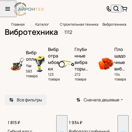
Главная
Каталог
Строительная техника
Вибротехника
Вибротехника
1112
Вибр
Глуби
Пло
Вибр
отра
нные
щадо
опли
мбов
вибра
чные
ты
ки
торы
вибр
583
123
272
134
для
атор
товара
товара
товара
товара
бетон
ы
а
Все фильтры
Сначала дешевые
1 815 ₽
1 934 ₽
Гибкий вал с
Вибратор глубинный