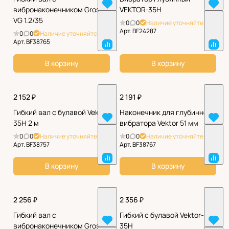
вибронаконечником Grost
VEKTOR-35H
VG 1.2/35
0
0
Наличие уточняйте
Арт.
BF24287
0
0
Наличие уточняйте
Арт.
BF38765
В корзину
В корзину
2 152 ₽
2 191 ₽
Гибкий вал с булавой Vektor
Наконечник для глубинного
35H 2 м
вибратора Vektor 51 мм
0
0
Наличие уточняйте
0
0
Наличие уточняйте
Арт.
BF38757
Арт.
BF38767
В корзину
В корзину
2 256 ₽
2 356 ₽
Гибкий вал с
Гибкий с булавой Vektor-
вибронаконечником Grost
35H