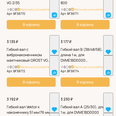
VG 2/35
800
0
0
Наличие уточняйте
0
0
Наличие уточняйте
Арт.
BF38770
Арт.
BF38771
В корзину
В корзину
3 135 ₽
3 177 ₽
Гибкий вал с
Гибкий вал B (38/48/58),
вибронаконечником
длина 1 м, для
маятниковый GROST VG
DVME1BD0000
2.5/35
SEP01BD0000
0
0
Наличие уточняйте
0
0
Наличие уточняйте
Арт.
BF38772
Арт.
BF38774
В корзину
В корзину
3 192 ₽
3 230 ₽
Гибкий вал Vektor к
Гибкий вал A (25/30), длина
наконечнику 51 мм/76 мм 3
1 м, для DVME1BD0000