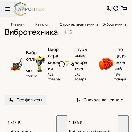
Главная
Каталог
Строительная техника
Вибротехника
Вибротехника
1112
Вибр
Глуби
Пло
Вибр
отра
нные
щадо
опли
мбов
вибра
чные
ты
ки
торы
вибр
583
123
272
134
для
атор
товара
товара
товара
товара
бетон
ы
а
Все фильтры
Сначала дешевые
1 815 ₽
1 934 ₽
Гибкий вал с
Вибратор глубинный