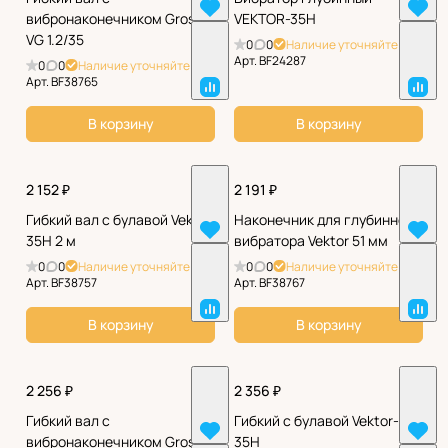
вибронаконечником Grost
VEKTOR-35H
VG 1.2/35
0
0
Наличие уточняйте
Арт.
BF24287
0
0
Наличие уточняйте
Арт.
BF38765
В корзину
В корзину
2 152 ₽
2 191 ₽
Гибкий вал с булавой Vektor
Наконечник для глубинного
35H 2 м
вибратора Vektor 51 мм
0
0
Наличие уточняйте
0
0
Наличие уточняйте
Арт.
BF38757
Арт.
BF38767
В корзину
В корзину
2 256 ₽
2 356 ₽
Гибкий вал с
Гибкий с булавой Vektor-
вибронаконечником Grost
35H