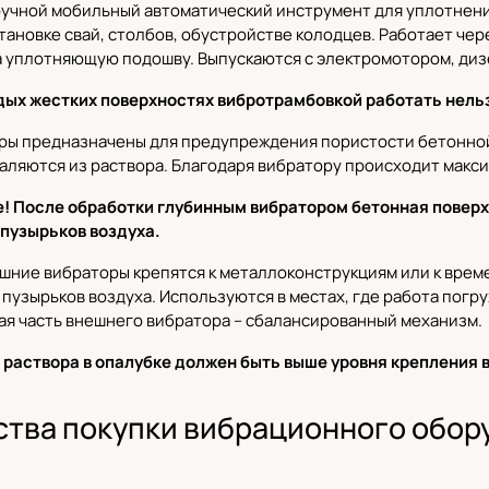
ручной мобильный автоматический инструмент для уплотнения
становке свай, столбов, обустройстве колодцев. Работает че
 уплотняющую подошву. Выпускаются с электромотором, диз
дых жестких поверхностях вибротрамбовкой работать нель
оры
предназначены для предупреждения пористости бетонной 
аляются из раствора. Благодаря вибратору происходит макс
! После обработки глубинным вибратором бетонная повер
пузырьков воздуха.
ешние вибраторы
крепятся к металлоконструкциям или к вре
 пузырьков воздуха. Используются в местах, где работа пог
ая часть внешнего вибратора – сбалансированный механизм.
 раствора в опалубке должен быть выше уровня крепления 
тва покупки вибрационного обору