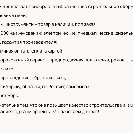
 предлагает приобрести вибрационное строительное обору
льные цены;
, инструменты – товар в наличии, под заказ;
 1000 наименований;
электрические
, пневматические,
дизель
,
гарантия производителя
;
ичная оплата, оплата картой;
торизованный сервис
– предпродажная подготовка, ремонт, т
 сайте;
провождение, обратная связь;
осибирску
, области, по России; самовывоз.
неджера.
ательна тем, что она повышает качество строительства и, вм
ние под ваши проекты. Мы работаем для вас!