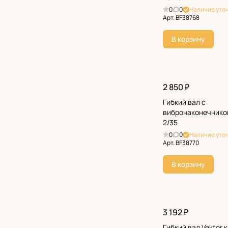
0
0
Наличие уто
Арт.
BF38768
В корзину
2 850 ₽
Гибкий вал с
вибронаконечнико
2/35
0
0
Наличие уто
Арт.
BF38770
В корзину
3 192 ₽
Гибкий вал Vektor 