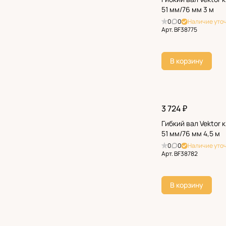
51 мм/76 мм 3 м
0
0
Наличие уто
Арт.
BF38775
В корзину
3 724 ₽
Гибкий вал Vektor 
51 мм/76 мм 4,5 м
0
0
Наличие уто
Арт.
BF38782
В корзину