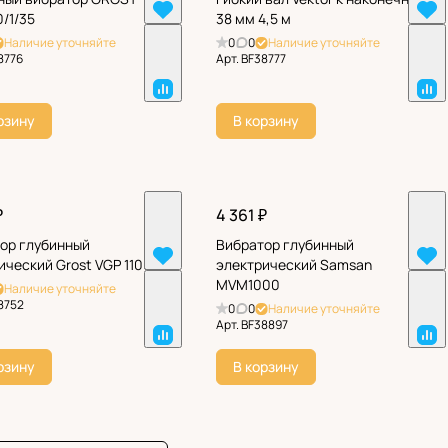
/1/35
38 мм 4,5 м
Наличие уточняйте
0
0
Наличие уточняйте
8776
Арт.
BF38777
рзину
В корзину
₽
4 361 ₽
ор глубинный
Вибратор глубинный
ический Grost VGP 1100
электрический Samsan
MVM1000
Наличие уточняйте
8752
0
0
Наличие уточняйте
Арт.
BF38897
рзину
В корзину