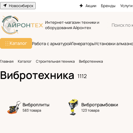
Новосибирск
Акции
Бренды
Услуги
Интернет-магазин техники и
оборудования Айронтех
Каталог
Работа с арматурой
Генераторы
Установки алмазно
Главная
Каталог
Строительная техника
Вибротехника
Вибротехника
1112
Виброплиты
Вибротрамбовки
583 товара
123 товара