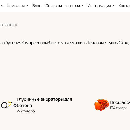
Компания
Блог
Оптовым клиентам
Информация
Конта
го бурения
Компрессоры
Затирочные машины
Тепловые пушки
Склад
Глубинные вибраторы для
Площадо
бетона
134 товара
272 товара