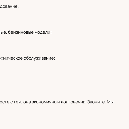
дование.
ные
,
бензиновые модели
;
ехническое обслуживание;
есте с тем, она экономична и долговечна. Звоните. Мы