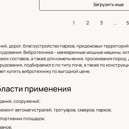
Загрузить еще
1
2
3
...
5
ний, дорог, благоустройство парков, придомовых территори
рудования
. Вибротехника – маневренные мощные машины, ко
язких составов, а также для измельчения, просеивания пород
рудования, подбираемого по типу почв, а также по констру
ет купить вибротехнику по выгодной цене.
бласти применения
даний, сооружений;
емонт автомагистралей, тротуаров, скверов, парков;
портивных площадок;
ванов;