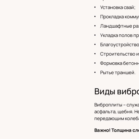
Установка свай;
Прокладка комму
Ландшафтные ра
Укладка полов п
Благоустройство
Строительство и
Формовка бетонн
Рытье траншей.
Виды вибр
Виброплиты
– служ
асфальта, щебня. Н
передающим колеба
Важно! Толщина сл