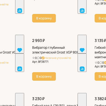
Арт.
BF3
чняйте
В корзину
В ко
2 993 ₽
3 135 
Вибратор глубинный
Гибкий
м Grost VG
электрический Grost VGP 800
виброн
маятни
0
0
Наличие уточняйте
Арт.
BF38771
чняйте
0
0
Арт.
BF3
В корзину
В ко
3 230 ₽
3 382 
к наконечнику
Гибкий вал A (25/30), длина 1 м,
Глубин