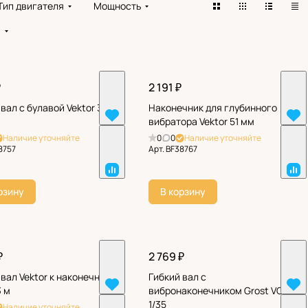
Тип двигателя
Мощность
!
₽
2 191 ₽
 вал с булавой Vektor 35H
Наконечник для глубинного
вибратора Vektor 51 мм
Наличие уточняйте
0
0
Наличие уточняйте
8757
Арт.
BF38767
рзину
В корзину
₽
2 769 ₽
 вал Vektor к наконечнику
Гибкий вал с
3 м
вибронаконечником Grost VG
1/35
Наличие уточняйте