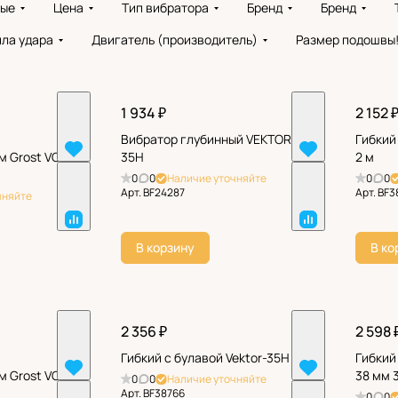
вые
Цена
Тип вибратора
Бренд
Бренд
ла удара
Двигатель (производитель)
Размер подошвы
1 934 ₽
2 152 
Вибратор глубинный VEKTOR-
Гибкий
м Grost VG
35H
2 м
0
0
Наличие уточняйте
0
0
Арт.
BF24287
Арт.
BF3
чняйте
В корзину
В ко
2 356 ₽
2 598 
Гибкий с булавой Vektor-35H
Гибкий
м Grost VG
38 мм 
0
0
Наличие уточняйте
Арт.
BF38766
0
0