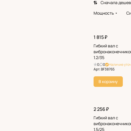
Сначала деше
Мощность
Си
1 815 ₽
Гибкий вал с
вибронаконечнико
1.2/35
0
0
Наличие уто
Арт.
BF38765
В корзину
2 256 ₽
Гибкий вал с
вибронаконечнико
1.5/25