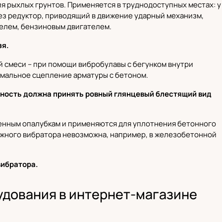
 рыхлых грунтов. Применяется в труднодоступных местах: у
рез редуктор, приводящий в движение ударный механизм,
елем, бензиновым двигателем.
зя.
смеси – при помощи вибробулавы с бегунком внутри
имальное сцепление арматуры с бетоном.
хность должна принять ровный глянцевый блестящий вид
менным опалубкам и применяются для уплотнения бетонного
ружного вибратора невозможна, например, в железобетонной
вибратора.
дования в интернет-магазине