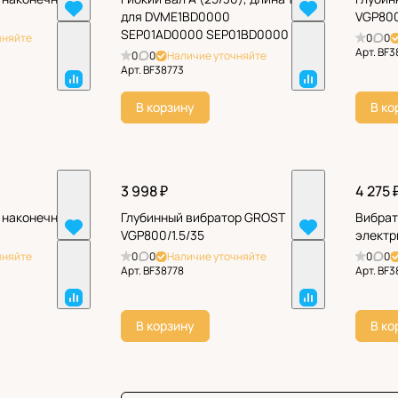
для DVME1BD0000
VGP800
SEP01AD0000 SEP01BD0000
чняйте
0
0
Арт.
BF3
0
0
Наличие уточняйте
Арт.
BF38773
В корзину
В ко
3 998 ₽
4 275 
к наконечнику
Глубинный вибратор GROST
Вибрат
VGP800/1.5/35
электр
чняйте
0
0
Наличие уточняйте
0
0
Арт.
BF38778
Арт.
BF3
В корзину
В ко