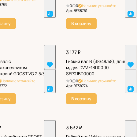
8769
0
0
Наличие уточняйте
Арт.
BF38751
рзину
В корзину
₽
3 177 ₽
 вал с
Гибкий вал B (38/48/58), длина 1
аконечником
м, для DVME1BD0000
ковый GROST VG 2.5/35
SEP01BD0000
Наличие уточняйте
0
0
Наличие уточняйте
8772
Арт.
BF38774
рзину
В корзину
₽
3 632 ₽
ный вибратор GROST
Гибкий вал Vektor к наконечнику